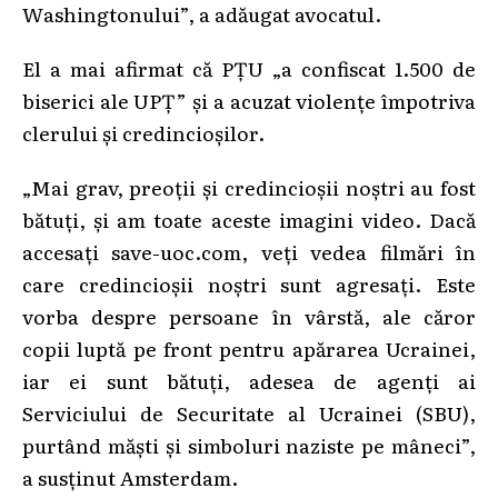
Washingtonului”, a adăugat avocatul.
El a mai afirmat că PȚU „a confiscat 1.500 de
biserici ale UPȚ” și a acuzat violențe împotriva
clerului și credincioșilor.
„Mai grav, preoții și credincioșii noștri au fost
bătuți, și am toate aceste imagini video. Dacă
accesați save-uoc.com, veți vedea filmări în
care credincioșii noștri sunt agresați. Este
vorba despre persoane în vârstă, ale căror
copii luptă pe front pentru apărarea Ucrainei,
iar ei sunt bătuți, adesea de agenți ai
Serviciului de Securitate al Ucrainei (SBU),
purtând măști și simboluri naziste pe mâneci”,
a susținut Amsterdam.