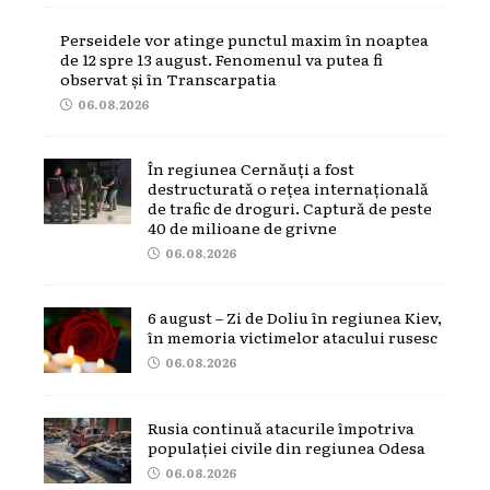
Perseidele vor atinge punctul maxim în noaptea
de 12 spre 13 august. Fenomenul va putea fi
observat și în Transcarpatia
06.08.2026
În regiunea Cernăuți a fost
destructurată o rețea internațională
de trafic de droguri. Captură de peste
40 de milioane de grivne
06.08.2026
6 august – Zi de Doliu în regiunea Kiev,
în memoria victimelor atacului rusesc
06.08.2026
Rusia continuă atacurile împotriva
populației civile din regiunea Odesa
06.08.2026