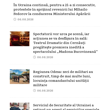
În Ucraina continuă, pentru a 21-a zi consecutiv,
protestele în sprijinul revenirii lui Mîhailo
Fedorov la conducerea Ministerului Apărării
06.08.2026
Spectatorii vor urca pe scenă, iar
acțiunea se va desfășura în sală:
Teatrul Dramatic din Cernăuți
pregătește premiera inedită a
spectacolului „Madona Bucovineană”
06.08.2026
Regiunea Odesa: zeci de militari au
construit, timp de mai multe luni,
locuința comandantului unității
militare
06.08.2026
Serviciul de Securitate al Ucrainei a
reținut un agent al serviciilor speciale