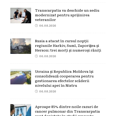
Transcarpatia va deschide un sediu
modernizat pentru sprijinirea
veteranilor
06.08.2026
Rusia a atacat în cursul nopții
regiunile Harkiv, Sumî, Zaporijjea și
Herson: trei morți și numeroși răniți
06.08.2026
Ucraina și Republica Moldova își
consolidează cooperarea pentru
gestionarea efectelor scăderii
nivelului apei în Nistru
06.08.2026
Aproape 85% dintre noile cazuri de
cancer pulmonar din Transcarpatia
sunt depistate în stadii avansate