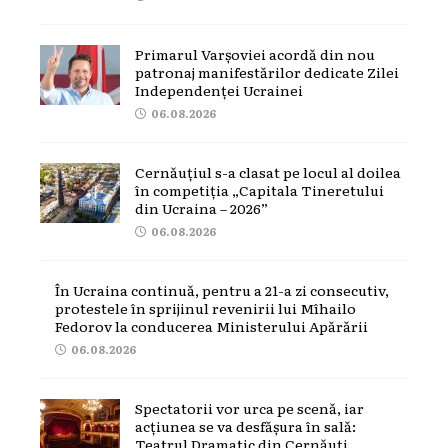
Primarul Varșoviei acordă din nou
patronaj manifestărilor dedicate Zilei
Independenței Ucrainei
06.08.2026
Cernăuțiul s-a clasat pe locul al doilea
în competiția „Capitala Tineretului
din Ucraina – 2026”
06.08.2026
În Ucraina continuă, pentru a 21-a zi consecutiv,
protestele în sprijinul revenirii lui Mîhailo
Fedorov la conducerea Ministerului Apărării
06.08.2026
Spectatorii vor urca pe scenă, iar
acțiunea se va desfășura în sală:
Teatrul Dramatic din Cernăuți