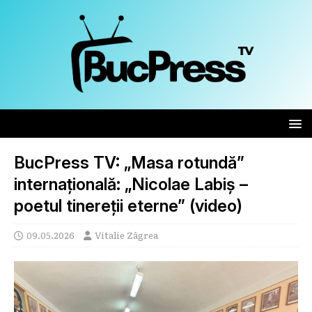
BucPress TV: „Masa rotundă”
internațională: „Nicolae Labiș –
poetul tinereții eterne” (video)
09.05.2026
Vitalie Zâgrea