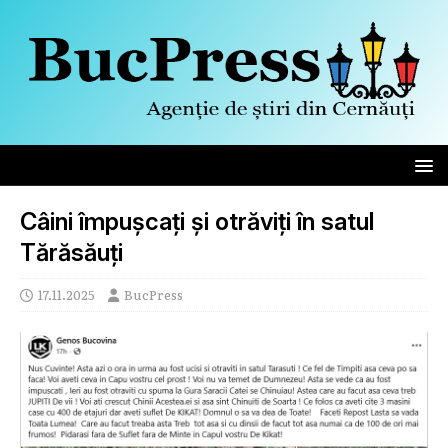
Câini împușcați și otrăviți în satul
Tărăsăuți
17.11.2025
BucPress