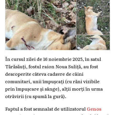
În cursul zilei de 16 noiembrie 2025, în satul
Tărăsăuți, fostul raion Noua Suliță, au fost
descoperite câteva cadavre de câini
comunitari, unii împușcați (cu răni vizibile
prin împușcare și sânge), alții morți în urma
otrăvirii (cu spumă la gură).
Faptul a fost semnalat de utilizatorul
Genos