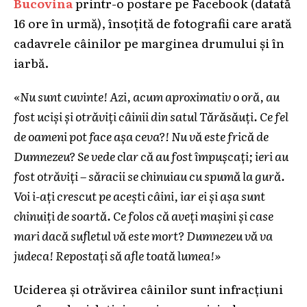
Bucovina
printr-o postare pe Facebook (datată
16 ore în urmă), însoțită de fotografii care arată
cadavrele câinilor pe marginea drumului și în
iarbă.
«Nu sunt cuvinte! Azi, acum aproximativ o oră, au
fost uciși și otrăviți câinii din satul Tărăsăuți. Ce fel
de oameni pot face așa ceva?! Nu vă este frică de
Dumnezeu? Se vede clar că au fost împușcați; ieri au
fost otrăviți – săracii se chinuiau cu spumă la gură.
Voi i-ați crescut pe acești câini, iar ei și așa sunt
chinuiți de soartă. Ce folos că aveți mașini și case
mari dacă sufletul vă este mort? Dumnezeu vă va
judeca! Repostați să afle toată lumea!»
Uciderea și otrăvirea câinilor sunt infracțiuni