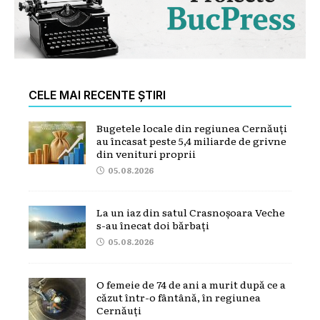
CELE MAI RECENTE ȘTIRI
Bugetele locale din regiunea Cernăuți
au încasat peste 5,4 miliarde de grivne
din venituri proprii
05.08.2026
La un iaz din satul Crasnoșoara Veche
s-au înecat doi bărbați
05.08.2026
O femeie de 74 de ani a murit după ce a
căzut într-o fântână, în regiunea
Cernăuți