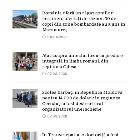
România oferă un răgaz copiilor
ucraineni afectați de război: 30 de
copii din zone bombardate au ajuns în
Maramureș
08.08.2026
Atac asupra unicului liceu cu predare
integrală în limba română din
regiunea Odesa
07.08.2026
Scotea bărbați în Republica Moldova
pentru 14.000 de dolari: în regiunea
Cernăuți a fost destructurat
organizatorul unei scheme
07.08.2026
În Transcarpatia, o doctoriță a fost
condamnată pentru că a depus