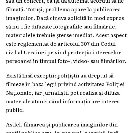
sau un concert, ea își dă automat acordul să fie
filmată. Totuși, problema apare la publicarea
imaginilor. Dacă cineva solicită în mod expres
să nu-i fie difuzate fotografiile sau filmările,
materialele trebuie șterse imediat. Acest aspect
este reglementat de articolul 307 din Codul
civil al Ucrainei privind protecția intereselor
persoanei în timpul foto-, video- sau filmărilor.
Există însă excepții: polițiștii au dreptul să
filmeze în baza legii privind activitatea Poliției
Naționale, iar jurnaliștii pot realiza și difuza
materiale atunci când informația are interes
public.
Astfel, filmarea și publicarea imaginilor din
spații publice este, în general, permisă, însă