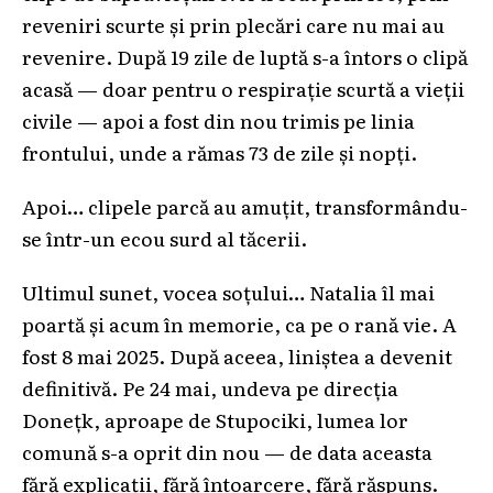
reveniri scurte și prin plecări care nu mai au
revenire. După 19 zile de luptă s-a întors o clipă
acasă — doar pentru o respirație scurtă a vieții
civile — apoi a fost din nou trimis pe linia
frontului, unde a rămas 73 de zile și nopți.
Apoi… clipele parcă au amuțit, transformându-
se într-un ecou surd al tăcerii.
Ultimul sunet, vocea soțului… Natalia îl mai
poartă și acum în memorie, ca pe o rană vie. A
fost 8 mai 2025. După aceea, liniștea a devenit
definitivă. Pe 24 mai, undeva pe direcția
Donețk, aproape de Stupociki, lumea lor
comună s-a oprit din nou — de data aceasta
fără explicații, fără întoarcere, fără răspuns.