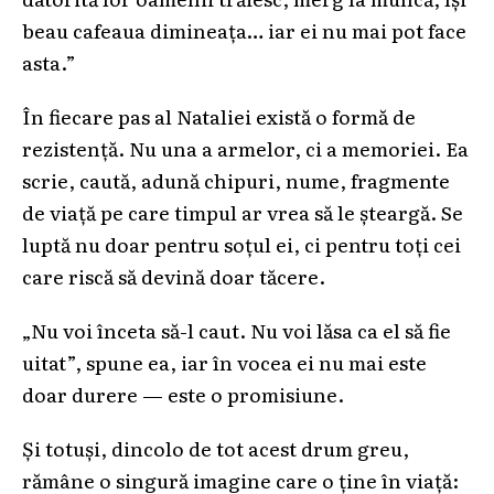
beau cafeaua dimineața… iar ei nu mai pot face
asta.”
În fiecare pas al Nataliei există o formă de
rezistență. Nu una a armelor, ci a memoriei. Ea
scrie, caută, adună chipuri, nume, fragmente
de viață pe care timpul ar vrea să le șteargă. Se
luptă nu doar pentru soțul ei, ci pentru toți cei
care riscă să devină doar tăcere.
„Nu voi înceta să-l caut. Nu voi lăsa ca el să fie
uitat”, spune ea, iar în vocea ei nu mai este
doar durere — este o promisiune.
Și totuși, dincolo de tot acest drum greu,
rămâne o singură imagine care o ține în viață: