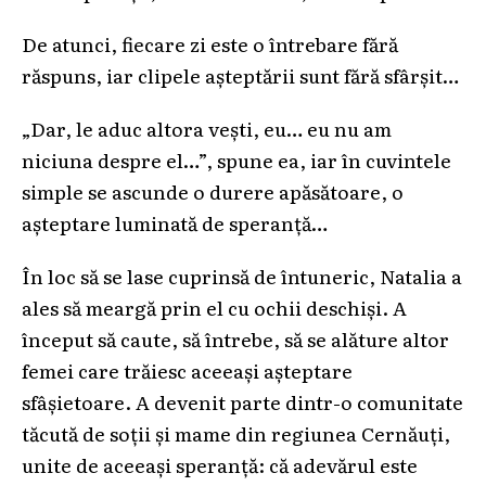
De atunci, fiecare zi este o întrebare fără
răspuns, iar clipele așteptării sunt fără sfârșit…
„Dar, le aduc altora vești, eu… eu nu am
niciuna despre el…”, spune ea, iar în cuvintele
simple se ascunde o durere apăsătoare, o
așteptare luminată de speranță…
În loc să se lase cuprinsă de întuneric, Natalia a
ales să meargă prin el cu ochii deschiși. A
început să caute, să întrebe, să se alăture altor
femei care trăiesc aceeași așteptare
sfâșietoare. A devenit parte dintr-o comunitate
tăcută de soții și mame din regiunea Cernăuți,
unite de aceeași speranță: că adevărul este