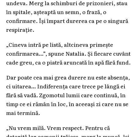
undeva. Merg la schimburi de prizonieri, stau
în spitale, așteaptă un semn, o frază, o
confirmare. Își împart durerea ca pe o singură
respirație.
„Cineva intră pe listă, altcineva primește
confirmarea…”, spune Natalia. Și fiecare cuvânt
cade greu, ca o piatră aruncată în apă fără fund.
Dar poate cea mai grea durere nu este absența,
ci uitarea… Indiferența care trece pe lângă ei
fără să vadă. Zgomotul lumii care continuă, în
timp ce ei rămân în loc, în aceeași zi care nu se
mai termină.
„Nu vrem milă. Vrem respect. Pentru că
datorită lor oamenii trăiesc, merg la muncă, își