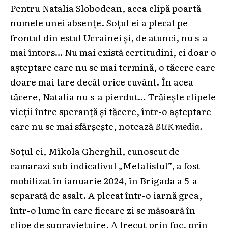
Pentru Natalia Slobodean, acea clipă poartă
numele unei absențe. Soțul ei a plecat pe
frontul din estul Ucrainei și, de atunci, nu s-a
mai întors… Nu mai există certitudini, ci doar o
așteptare care nu se mai termină, o tăcere care
doare mai tare decât orice cuvânt. În acea
tăcere, Natalia nu s-a pierdut… Trăiește clipele
vieții între speranță și tăcere, într-o așteptare
care nu se mai sfârșește, notează
BUK media.
Soțul ei, Mîkola Gherghil, cunoscut de
camarazi sub indicativul „Metalistul”, a fost
mobilizat în ianuarie 2024, în Brigada a 5-a
separată de asalt. A plecat într-o iarnă grea,
într-o lume în care fiecare zi se măsoară în
clipe de supraviețuire. A trecut prin foc, prin