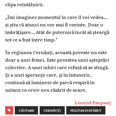
clipa reîntâlnirii.
„Îmi imaginez momentul în care îl voi vedea…
și știu că atunci nu vor mai fi cuvinte. Doar o
îmbrățișare… Atât de puternică încât să șteargă
tot ce a fost între timp.”
În regiunea Cernăuți, această poveste nu este
doar a unei femei. Este povestea unei așteptări
colective. A unei iubiri care refuză să se stingă.
Și a unei speranțe care, și în întuneric,
continuă să lumineze de parcă respiră în
unison cu orice nou răsărit de soare.
Leonid Parpauț
CĂUTARE
CERNĂUȚI
MILITAR DISPĂRUT