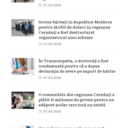
07.08.2026
Scotea bărbați în Republica Moldova
pentru 14.000 de dolari: în regiunea
Cernăuți a fost destructurat
organizatorul unei scheme
07.08.2026
În Transcarpatia, o doctoriță a fost
condamnată pentru că a depus
declarația de avere pe suport de hârtie
07.08.2026
O comunitate din regiunea Cernăuți a
plătit 15 milioane de grivne pentru un
adăpost școlar care încă nu există
07.08.2026
O iarnă grea urmează: cum se pot