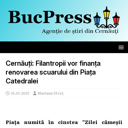
Cernăuți: Filantropii vor finanța
renovarea scuarului din Piața
Catedralei
01.05.2023
Mariana Struț
Piața numită în cinstea ”Zilei cămeșii