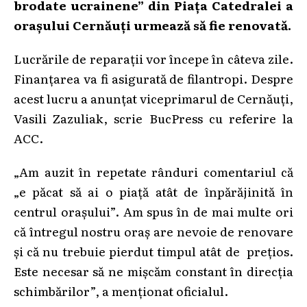
brodate ucrainene” din Piața Catedralei a
orașului Cernăuți urmează să fie renovată.
Lucrările de reparații vor începe în câteva zile.
Finanțarea va fi asigurată de filantropi. Despre
acest lucru a anunțat viceprimarul de Cernăuți,
Vasili Zazuliak, scrie BucPress cu referire la
ACC.
„Am auzit în repetate rânduri comentariul că
„e păcat să ai o piață atât de înpărăjinită în
centrul orașului”. Am spus în de mai multe ori
că întregul nostru oraș are nevoie de renovare
și că nu trebuie pierdut timpul atât de prețios.
Este necesar să ne mișcăm constant în direcția
schimbărilor”, a menționat oficialul.