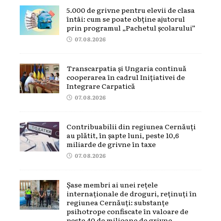
5.000 de grivne pentru elevii de clasa
întâi: cum se poate obține ajutorul
prin programul „Pachetul școlarului”
07.08.2026
Transcarpatia și Ungaria continuă
cooperarea în cadrul Inițiativei de
Integrare Carpatică
07.08.2026
Contribuabilii din regiunea Cernăuți
au plătit, în șapte luni, peste 10,6
miliarde de grivne în taxe
07.08.2026
Șase membri ai unei rețele
internaționale de droguri, reținuți în
regiunea Cernăuți: substanțe
psihotrope confiscate în valoare de
peste 40 de milioane de grivne