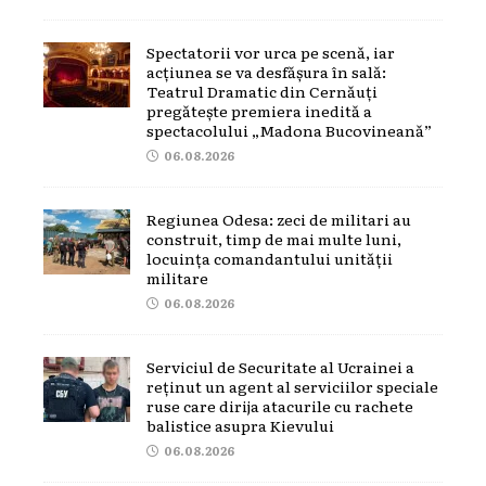
Spectatorii vor urca pe scenă, iar
acțiunea se va desfășura în sală:
Teatrul Dramatic din Cernăuți
pregătește premiera inedită a
spectacolului „Madona Bucovineană”
06.08.2026
Regiunea Odesa: zeci de militari au
construit, timp de mai multe luni,
locuința comandantului unității
militare
06.08.2026
Serviciul de Securitate al Ucrainei a
reținut un agent al serviciilor speciale
ruse care dirija atacurile cu rachete
balistice asupra Kievului
06.08.2026