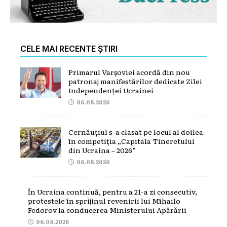
CELE MAI RECENTE ȘTIRI
Primarul Varșoviei acordă din nou
patronaj manifestărilor dedicate Zilei
Independenței Ucrainei
06.08.2026
Cernăuțiul s-a clasat pe locul al doilea
în competiția „Capitala Tineretului
din Ucraina – 2026”
06.08.2026
În Ucraina continuă, pentru a 21-a zi consecutiv,
protestele în sprijinul revenirii lui Mîhailo
Fedorov la conducerea Ministerului Apărării
06.08.2026