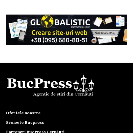
Ofertele noastre
Proiecte Bucpress
Parteneri BucPress Cernăuți