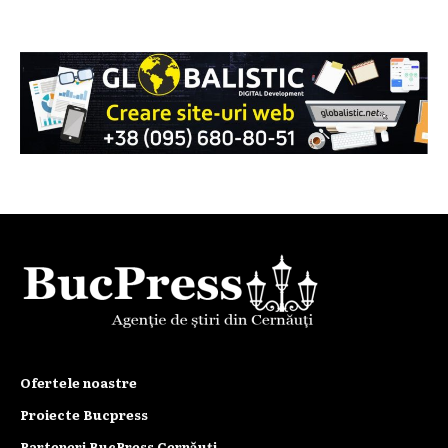
Ofertele noastre
Proiecte Bucpress
Parteneri BucPress Cernăuți