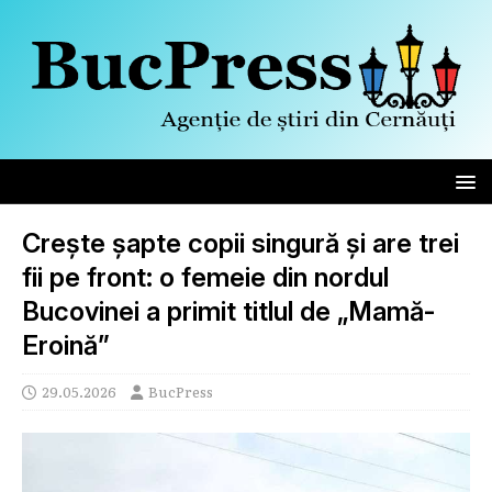
Crește șapte copii singură și are trei
fii pe front: o femeie din nordul
Bucovinei a primit titlul de „Mamă-
Eroină”
29.05.2026
BucPress