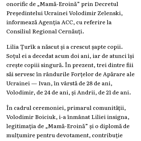
onorific de „Mamă-Eroină” prin Decretul
Președintelui Ucrainei Volodimir Zelenski,
informează Agenția АСС, cu referire la
Consiliul Regional Cernăuți.
Lilia Țurîk a născut și a crescut șapte copii.
Soțul ei a decedat acum doi ani, iar de atunci își
crește copiii singură. În prezent, trei dintre fiii
săi servesc în rândurile Forțelor de Apărare ale
Ucrainei — Ivan, în vârstă de 28 de ani,
Volodimir, de 24 de ani, și Andrii, de 21 de ani.
În cadrul ceremoniei, primarul comunității,
Volodimir Boiciuk, i-a înmânat Liliei insigna,
legitimația de „Mamă-Eroină” și o diplomă de
mulțumire pentru devotament, contribuție