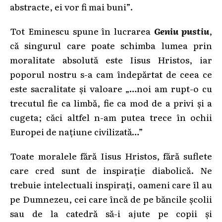
abstracte, ei vor fi mai buni”.
Tot Eminescu spune în lucrarea
Geniu pustiu
,
că singurul care poate schimba lumea prin
moralitate absolută este Iisus Hristos, iar
poporul nostru s-a cam îndepărtat de ceea ce
este sacralitate și valoare „…noi am rupt-o cu
trecutul fie ca limbă, fie ca mod de a privi și a
cugeta; căci altfel n-am putea trece în ochii
Europei de națiune civilizată…”
Toate moralele fără Iisus Hristos, fără suflete
care cred sunt de inspirație diabolică. Ne
trebuie intelectuali inspirați, oameni care îl au
pe Dumnezeu, cei care încă de pe băncile școlii
sau de la catedră să-i ajute pe copii și