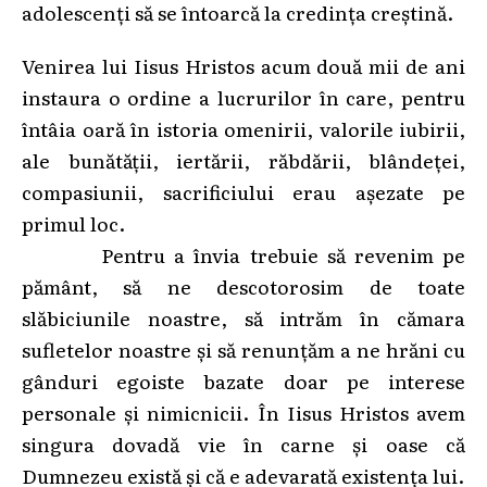
adolescenți să se întoarcă la credința creștină.
Venirea lui Iisus Hristos acum două mii de ani
instaura o ordine a lucrurilor în care, pentru
întâia oară în istoria omenirii, valorile iubirii,
ale bunătății, iertării, răbdării, blândeței,
compasiunii, sacrificiului erau așezate pe
primul loc.
Pentru a învia trebuie să revenim pe
pământ, să ne descotorosim de toate
slăbiciunile noastre, să intrăm în cămara
sufletelor noastre și să renunțăm a ne hrăni cu
gânduri egoiste bazate doar pe interese
personale și nimicnicii. În Iisus Hristos avem
singura dovadă vie în carne și oase că
Dumnezeu există și că e adevarată existența lui.