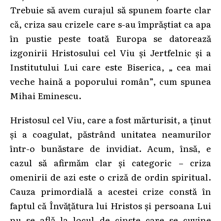
Trebuie să avem curajul să spunem foarte clar
că, criza sau crizele care s-au împrăștiat ca apa
în pustie peste toată Europa se datorează
izgonirii Hristosului cel Viu și Jertfelnic și a
Institutului Lui care este Biserica, „ cea mai
veche haină a poporului român”, cum spunea
Mihai Eminescu.
Hristosul cel Viu, care a fost mărturisit, a ținut
și a coagulat, păstrând unitatea neamurilor
într-o bunăstare de invidiat. Acum, însă, e
cazul să afirmăm clar și categoric – criza
omenirii de azi este o criză de ordin spiritual.
Cauza primordială a acestei crize constă în
faptul că Învățătura lui Hristos și persoana Lui
nu se află la locul de cinste care se cuvine