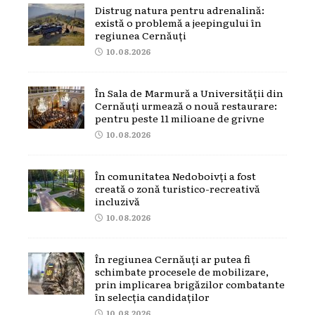
Distrug natura pentru adrenalină:
există o problemă a jeepingului în
regiunea Cernăuți
10.08.2026
În Sala de Marmură a Universității din
Cernăuți urmează o nouă restaurare:
pentru peste 11 milioane de grivne
10.08.2026
În comunitatea Nedoboivți a fost
creată o zonă turistico-recreativă
incluzivă
10.08.2026
În regiunea Cernăuți ar putea fi
schimbate procesele de mobilizare,
prin implicarea brigăzilor combatante
în selecția candidaților
10.08.2026