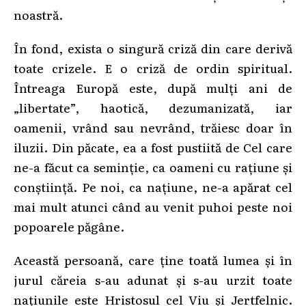
noastră.
În fond, exista o singură criză din care derivă
toate crizele. E o criză de ordin spiritual.
Întreaga Europă este, după mulți ani de
„libertate”, haotică, dezumanizată, iar
oamenii, vrând sau nevrând, trăiesc doar în
iluzii. Din păcate, ea a fost pustiită de Cel care
ne-a făcut ca seminție, ca oameni cu rațiune și
conștiință. Pe noi, ca națiune, ne-a apărat cel
mai mult atunci când au venit puhoi peste noi
popoarele păgâne.
Această persoană, care ține toată lumea și în
jurul căreia s-au adunat și s-au urzit toate
națiunile este Hristosul cel Viu și Jertfelnic.