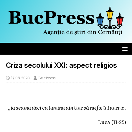
Criza secolului XXI: aspect religios
17.08.2023
BucPress
„
ia seama deci ca lumina din tine să nu fie întuneric.
Luca (11-35)