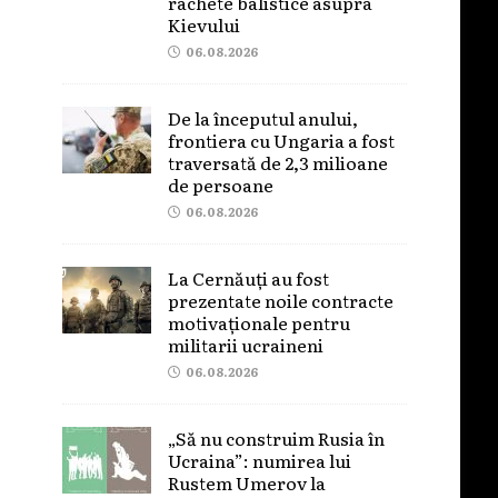
rachete balistice asupra
Kievului
06.08.2026
De la începutul anului,
frontiera cu Ungaria a fost
traversată de 2,3 milioane
de persoane
06.08.2026
La Cernăuți au fost
prezentate noile contracte
motivaționale pentru
militarii ucraineni
06.08.2026
„Să nu construim Rusia în
Ucraina”: numirea lui
Rustem Umerov la