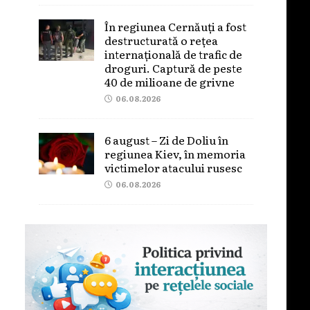
În regiunea Cernăuți a fost
destructurată o rețea
internațională de trafic de
droguri. Captură de peste
40 de milioane de grivne
06.08.2026
6 august – Zi de Doliu în
regiunea Kiev, în memoria
victimelor atacului rusesc
06.08.2026