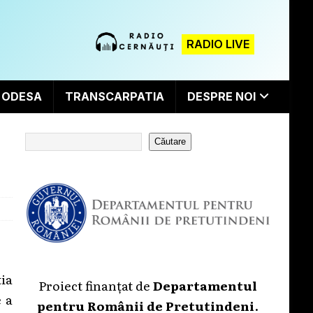
RADIO LIVE
ODESA
TRANSCARPATIA
DESPRE NOI
Căutare
tia
Proiect finanțat de
Departamentul
e a
pentru Românii de Pretutindeni
.