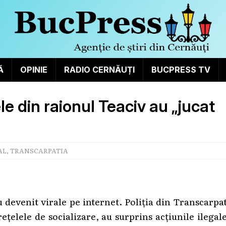
Ă
OPINIE
RADIO CERNĂUȚI
BUCPRESS TV
le din raionul Teaciv au „jucat
AL
,
TRANSCARPATIA
 devenit virale pe internet. Poliția din Transcarpa
ețelele de socializare, au surprins acțiunile ilegal