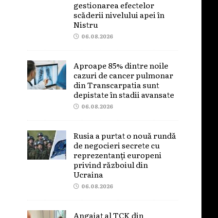
gestionarea efectelor
scăderii nivelului apei în
Nistru
06.08.2026
Aproape 85% dintre noile
cazuri de cancer pulmonar
din Transcarpatia sunt
depistate în stadii avansate
06.08.2026
Rusia a purtat o nouă rundă
de negocieri secrete cu
reprezentanți europeni
privind războiul din
Ucraina
06.08.2026
Angajat al TCK din