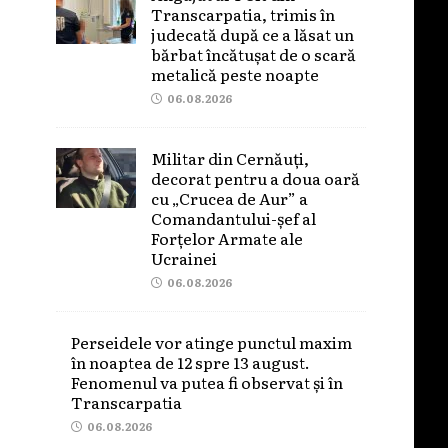
Transcarpatia, trimis în
judecată după ce a lăsat un
bărbat încătușat de o scară
metalică peste noapte
06.08.2026
Militar din Cernăuți,
decorat pentru a doua oară
cu „Crucea de Aur” a
Comandantului-șef al
Forțelor Armate ale
Ucrainei
06.08.2026
Perseidele vor atinge punctul maxim
în noaptea de 12 spre 13 august.
Fenomenul va putea fi observat și în
Transcarpatia
06.08.2026