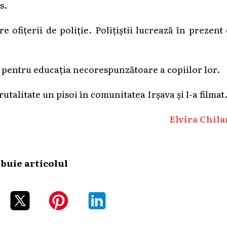
s.
re ofițerii de poliție. Polițiștii lucrează în prezent
iei pentru educația necorespunzătoare a copiilor lor.
utalitate un pisoi în comunitatea Irșava și l-a filmat
Elvira Chila
ibuie articolul