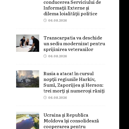
conducerea Serviciului de
Informații Externe și
dilema loialității politice
06.08.2026
Transcarpatia va deschide
un sediu modernizat pentru
sprijinirea veteranilor
06.08.2026
Rusia a atacat în cursul
nopții regiunile Harkiv,
Sumî, Zaporijjea și Herson:
trei morți și numeroși răniți
06.08.2026
Ucraina și Republica
Moldova își consolidează
cooperarea pentru