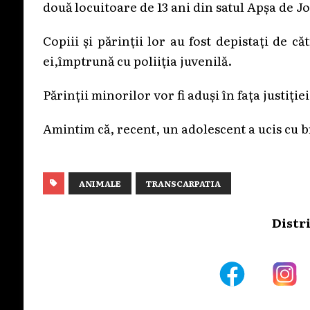
două locuitoare de 13 ani din satul Apșa de Jo
Copiii și părinții lor au fost depistați de căt
ei,împtrună cu poliiția juvenilă.
Părinții minorilor vor fi aduși în fața justiț
Amintim că, recent, un adolescent a ucis cu br
ANIMALE
TRANSCARPATIA
Distr