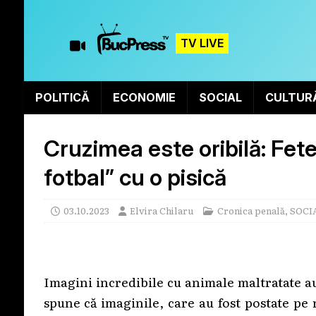
TV LIVE
POLITICĂ
ECONOMIE
SOCIAL
CULTUR
Cruzimea este oribilă: Fete
fotbal” cu o pisică
03.10.2023
Elvira Chilaru
Cronica penală
,
SOCI
Imagini incredibile cu animale maltratate au
spune că imaginile, care au fost postate pe r