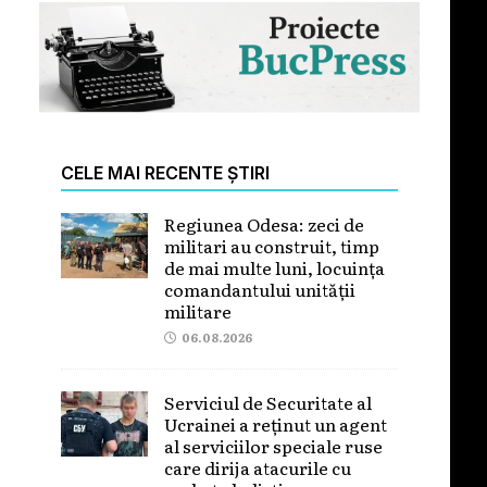
CELE MAI RECENTE ȘTIRI
Regiunea Odesa: zeci de
militari au construit, timp
de mai multe luni, locuința
comandantului unității
militare
06.08.2026
Serviciul de Securitate al
Ucrainei a reținut un agent
al serviciilor speciale ruse
care dirija atacurile cu