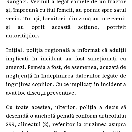
Rângaci. Vecinul a legat câinele de un tractor
și, împreună cu fiul femeii, au pornit spre satul
vecin. Totuși, locuitorii din zonă au intervenit
și au oprit această acțiune, potrivit
autorităților.
Inițial, poliția regională a informat că adulții
implicați în incident au fost sancționați cu
amenzi. Femeia a fost, de asemenea, acuzată de
neglijență în îndeplinirea datoriilor legate de
îngrijirea copiilor. Cu ce implicați în incident a
avut loc discuții preventive.
Cu toate acestea, ulterior, poliția a decis să
deschidă o anchetă penală conform articolului
299, alineatul (2), referitor la cruzimea asupra