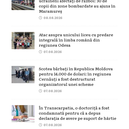
ucraineni afectați de război: 30 de
copii din zone bombardate au ajuns în
Maramureș
08.08.2026
Atac asupra unicului liceu cu predare
integrală în limba română din
regiunea Odesa
07.08.2026
Scotea bărbați în Republica Moldova
pentru 14.000 de dolari: în regiunea
Cernăuți a fost destructurat
organizatorul unei scheme
07.08.2026
În Transcarpatia, o doctoriță a fost
condamnată pentru că a depus
declarația de avere pe suport de hârtie
07.08.2026