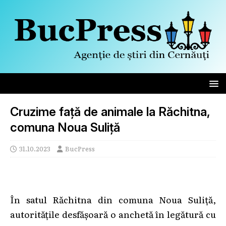
Cruzime față de animale la Răchitna,
comuna Noua Suliță
31.10.2023
BucPress
În satul Răchitna din comuna Noua Suliță,
autoritățile desfășoară o anchetă în legătură cu