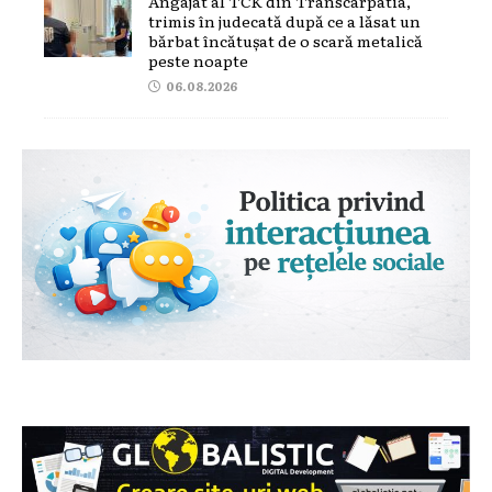
Angajat al TCK din Transcarpatia,
trimis în judecată după ce a lăsat un
bărbat încătușat de o scară metalică
peste noapte
06.08.2026