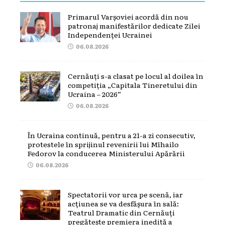
Primarul Varșoviei acordă din nou
patronaj manifestărilor dedicate Zilei
Independenței Ucrainei
06.08.2026
Cernăuți s-a clasat pe locul al doilea în
competiția „Capitala Tineretului din
Ucraina – 2026”
06.08.2026
În Ucraina continuă, pentru a 21-a zi consecutiv,
protestele în sprijinul revenirii lui Mîhailo
Fedorov la conducerea Ministerului Apărării
06.08.2026
Spectatorii vor urca pe scenă, iar
acțiunea se va desfășura în sală:
Teatrul Dramatic din Cernăuți
pregătește premiera inedită a