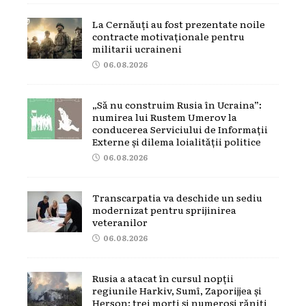
La Cernăuți au fost prezentate noile
contracte motivaționale pentru
militarii ucraineni
06.08.2026
„Să nu construim Rusia în Ucraina”:
numirea lui Rustem Umerov la
conducerea Serviciului de Informații
Externe și dilema loialității politice
06.08.2026
Transcarpatia va deschide un sediu
modernizat pentru sprijinirea
veteranilor
06.08.2026
Rusia a atacat în cursul nopții
regiunile Harkiv, Sumî, Zaporijjea și
Herson: trei morți și numeroși răniți