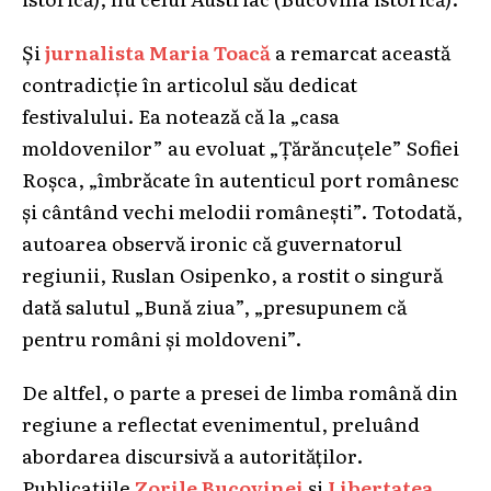
Și
jurnalista Maria Toacă
a remarcat această
contradicție în articolul său dedicat
festivalului. Ea notează că la „casa
moldovenilor” au evoluat „Țărăncuțele” Sofiei
Roșca, „îmbrăcate în autenticul port românesc
și cântând vechi melodii românești”. Totodată,
autoarea observă ironic că guvernatorul
regiunii, Ruslan Osipenko, a rostit o singură
dată salutul „Bună ziua”, „presupunem că
pentru români și moldoveni”.
De altfel, o parte a presei de limba română din
regiune a reflectat evenimentul, preluând
abordarea discursivă a autorităților.
Publicațiile
Zorile Bucovinei
și
Libertatea