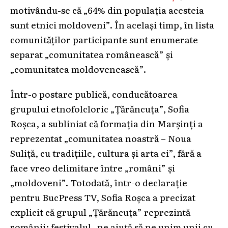
motivându-se că „64% din populația acesteia
sunt etnici moldoveni”. În același timp, în lista
comunităților participante sunt enumerate
separat „comunitatea românească” și
„comunitatea moldovenească”.
Într-o postare publică, conducătoarea
grupului etnofolcloric „Țărăncuța”, Sofia
Roșca, a subliniat că formația din Marșinți a
reprezentat „comunitatea noastră – Noua
Suliță, cu tradițiile, cultura și arta ei”, fără a
face vreo delimitare între „români” și
„moldoveni”. Totodată, într-o declarație
pentru BucPress TV, Sofia Roșca a precizat
explicit că grupul „Țărăncuța” reprezintă
românii: festivalul „ne ajută să ne unim unii cu