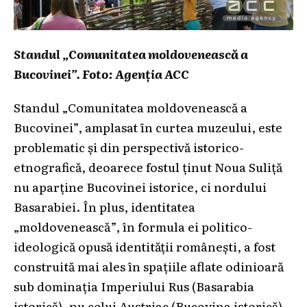
Standul „Comunitatea moldovenească a
Bucovinei”. Foto: Agenția ACC
Standul „Comunitatea moldovenească a
Bucovinei”, amplasat în curtea muzeului, este
problematic și din perspectivă istorico-
etnografică, deoarece fostul ținut Noua Suliță
nu aparține Bucovinei istorice, ci nordului
Basarabiei. În plus, identitatea
„moldovenească”, în formula ei politico-
ideologică opusă identității românești, a fost
construită mai ales în spațiile aflate odinioară
sub dominația Imperiului Rus (Basarabia
istorică), nu celui Austriac (Bucovina istorică).