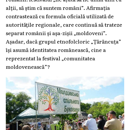
alții, să știm că suntem români”. Afirmația
contrastează cu formula oficială utilizată de
autoritățile regionale, care continuă să trateze
separat românii și așa-zișii „moldoveni”.
Așadar, dacă grupul etnofolcloric „Țărăncuța”
își asumă identitatea românească, cine a
reprezentat la festival „comunitatea
moldovenească”?