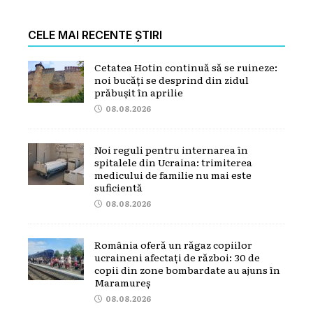
CELE MAI RECENTE ȘTIRI
Cetatea Hotin continuă să se ruineze:
noi bucăți se desprind din zidul
prăbușit în aprilie
08.08.2026
Noi reguli pentru internarea în
spitalele din Ucraina: trimiterea
medicului de familie nu mai este
suficientă
08.08.2026
România oferă un răgaz copiilor
ucraineni afectați de război: 30 de
copii din zone bombardate au ajuns în
Maramureș
08.08.2026