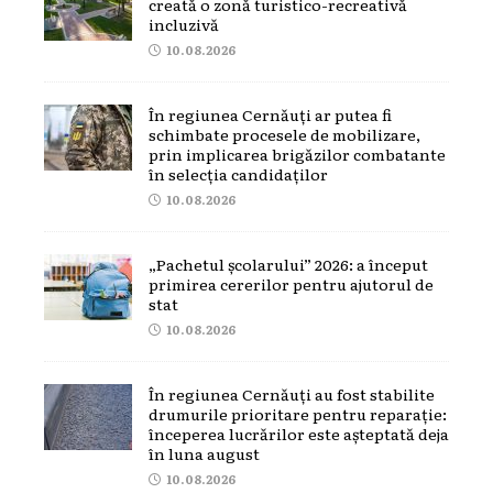
creată o zonă turistico-recreativă
incluzivă
10.08.2026
În regiunea Cernăuți ar putea fi
schimbate procesele de mobilizare,
prin implicarea brigăzilor combatante
în selecția candidaților
10.08.2026
„Pachetul școlarului” 2026: a început
primirea cererilor pentru ajutorul de
stat
10.08.2026
În regiunea Cernăuți au fost stabilite
drumurile prioritare pentru reparație:
începerea lucrărilor este așteptată deja
în luna august
10.08.2026