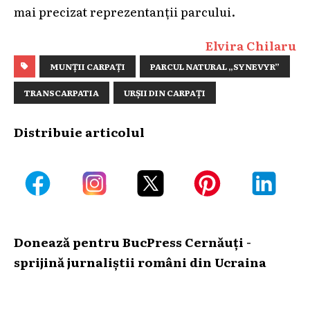
mai precizat reprezentanții parcului.
Elvira Chilaru
MUNȚII CARPAȚI
PARCUL NATURAL „SYNEVYR”
TRANSCARPATIA
URȘII DIN CARPAȚI
Distribuie articolul
Donează pentru BucPress Cernăuți -
sprijină jurnaliștii români din Ucraina