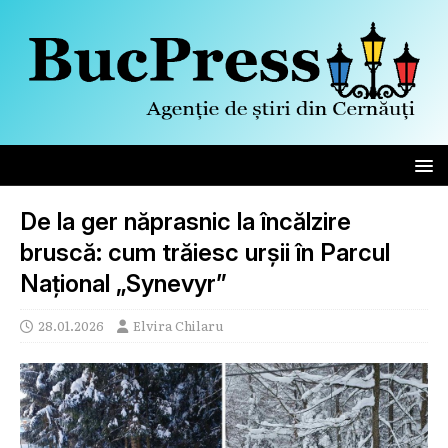
De la ger năprasnic la încălzire
bruscă: cum trăiesc urșii în Parcul
Național „Synevyr”
28.01.2026
Elvira Chilaru