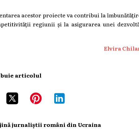
entarea acestor proiecte va contribui la îmbunătăți
mpetitivității regiunii și la asigurarea unei dezvolt
Elvira Chila
ibuie articolul
ină jurnaliștii români din Ucraina