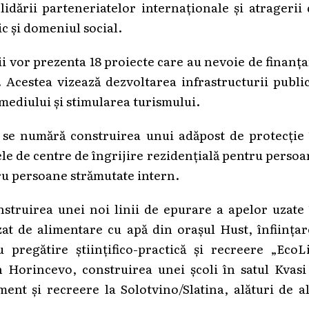
olidării parteneriatelor internaționale și atragerii
c și domeniul social.
ii vor prezenta 18 proiecte care au nevoie de finanț
. Acestea vizează dezvoltarea infrastructurii publi
mediului și stimularea turismului.
 se numără construirea unui adăpost de protecție 
ele de centre de îngrijire rezidențială pentru perso
tru persoane strămutate intern.
struirea unei noi linii de epurare a apelor uzate
at de alimentare cu apă din orașul Hust, înființar
pregătire științifico-practică și recreere „EcoLi
 Horincevo, construirea unei școli în satul Kvasi
nt și recreere la Solotvino/Slatina, alături de a