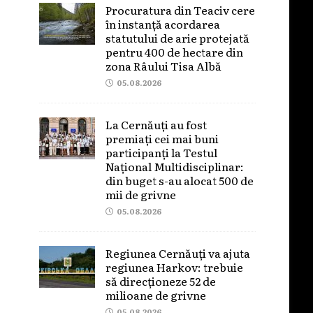
Procuratura din Teaciv cere
în instanță acordarea
statutului de arie protejată
pentru 400 de hectare din
zona Râului Tisa Albă
05.08.2026
La Cernăuți au fost
premiați cei mai buni
participanți la Testul
Național Multidisciplinar:
din buget s-au alocat 500 de
mii de grivne
05.08.2026
Regiunea Cernăuți va ajuta
regiunea Harkov: trebuie
să direcționeze 52 de
milioane de grivne
05.08.2026