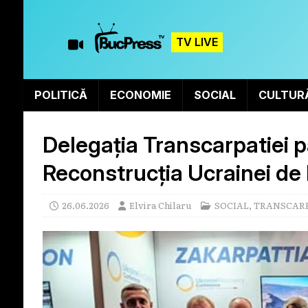
TV LIVE
POLITICĂ
ECONOMIE
SOCIAL
CULTUR
Delegația Transcarpatiei p
Reconstrucția Ucrainei de
26.06.2026
Elvira Chilaru
SOCIAL
,
TRANSCAR