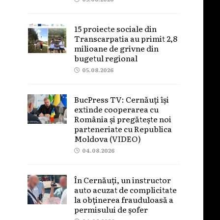
15 proiecte sociale din
Transcarpatia au primit 2,8
milioane de grivne din
bugetul regional
05.08.2026
BucPress TV: Cernăuți își
extinde cooperarea cu
România și pregătește noi
parteneriate cu Republica
Moldova (VIDEO)
04.08.2026
În Cernăuți, un instructor
auto acuzat de complicitate
la obținerea frauduloasă a
permisului de șofer