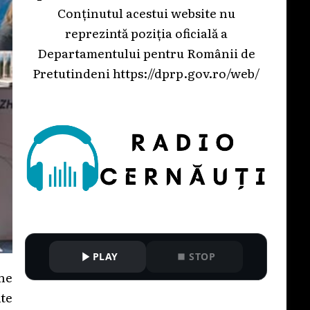
Conținutul acestui website nu
reprezintă poziția oficială a
Departamentului pentru Românii de
Pretutindeni
https://dprp.gov.ro/web/
PLAY
STOP
ne
te