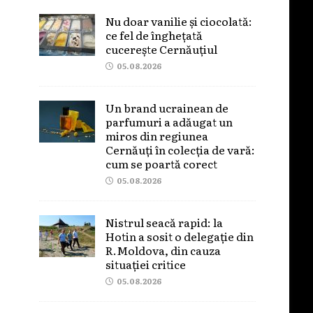
Nu doar vanilie și ciocolată:
ce fel de înghețată
cucerește Cernăuțiul
05.08.2026
Un brand ucrainean de
parfumuri a adăugat un
miros din regiunea
Cernăuți în colecția de vară:
cum se poartă corect
05.08.2026
Nistrul seacă rapid: la
Hotin a sosit o delegație din
R.Moldova, din cauza
situației critice
05.08.2026