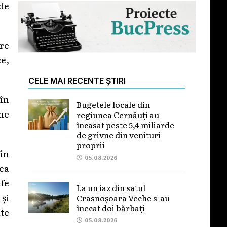
 de
are
ce,
CELE MAI RECENTE ȘTIRI
în
Bugetele locale din
ane
regiunea Cernăuți au
încasat peste 5,4 miliarde
de grivne din venituri
proprii
 în
05.08.2026
ea
fe
La un iaz din satul
 și
Crasnoșoara Veche s-au
înecat doi bărbați
lte
05.08.2026