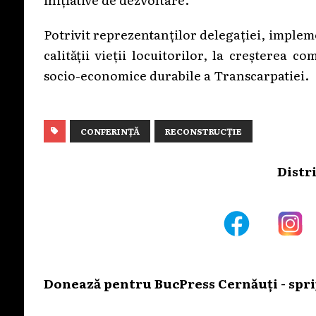
Potrivit reprezentanților delegației, implem
calității vieții locuitorilor, la creșterea co
socio-economice durabile a Transcarpatiei.
CONFERINȚĂ
RECONSTRUCȚIE
Distr
Donează pentru BucPress Cernăuți - sprij