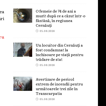
O femeie de 74 de ani a
rea
murit după ce a căzut într-o
ări
fântână, în regiunea
Cernăuți
05.08.2026
ru
Un locuitor din Cernăuți a
fost condamnat la
închisoare pe viață pentru
trădare de stat
05.08.2026
Avertizare de pericol
extrem de incendii pentru
următoarele trei zile în
Transcarpatia
05.08.2026