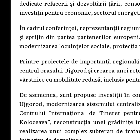
dedicate refacerii și dezvoltării țării, cons
investiții pentru economie, sectorul energeti
În cadrul conferinței, reprezentanții regiun
și sprijin din partea partenerilor europeni
modernizarea locuințelor sociale, protecția 
Printre proiectele de importanță regională
centrul orașului Ujgorod și crearea unei reț
vârstnice cu mobilitate redusă, inclusiv pen
De asemenea, sunt propuse investiții în con
Ujgorod, modernizarea sistemului centraliz
Centrului Internațional de Tineret pentru 
Koloceava”, reconstrucția unei grădinițe în
realizarea unui complex subteran de tratame
inițiative de dezvoltare.