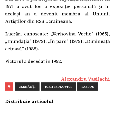
1971 a avut loc o expoziție personală și în
același an a devenit membru al Uniunii
Artiștilor din RSS Ucraineană.
Lucrări cunoscute: „Verhovina Veche” (1965),
„Inundația” (1979), „În parc” (1979), „Dimineață
cețoasă” (1988).
Pictorul a decedat în 1992.
Alexandru Vasilachi
CERNĂUȚI
IURII FEDKOVICI
TABLOU
Distribuie articolul