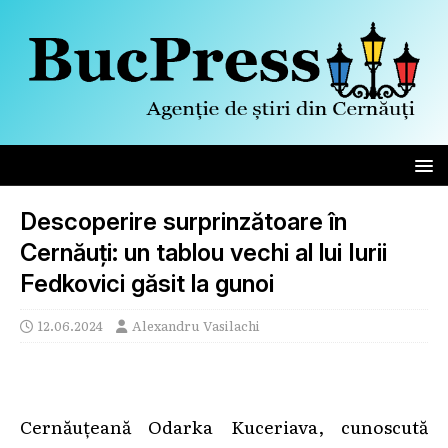
Descoperire surprinzătoare în
Cernăuți: un tablou vechi al lui Iurii
Fedkovici găsit la gunoi
12.06.2024
Alexandru Vasilachi
Cernăuțeană Odarka Kuceriava, cunoscută