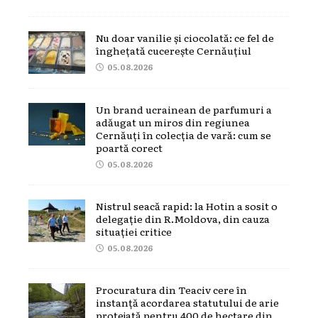
Nu doar vanilie și ciocolată: ce fel de
înghețată cucerește Cernăuțiul
05.08.2026
Un brand ucrainean de parfumuri a
adăugat un miros din regiunea
Cernăuți în colecția de vară: cum se
poartă corect
05.08.2026
Nistrul seacă rapid: la Hotin a sosit o
delegație din R.Moldova, din cauza
situației critice
05.08.2026
Procuratura din Teaciv cere în
instanță acordarea statutului de arie
protejată pentru 400 de hectare din