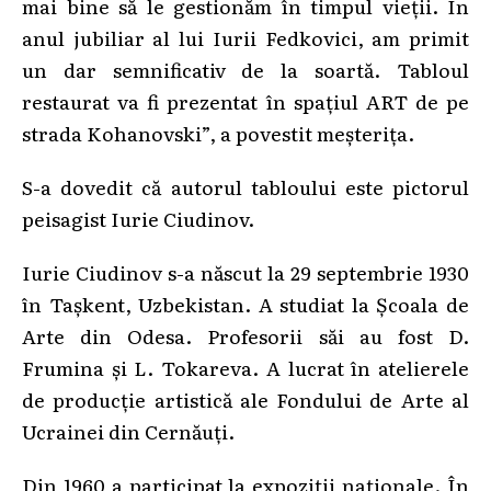
mai bine să le gestionăm în timpul vieții. În
anul jubiliar al lui Iurii Fedkovici, am primit
un dar semnificativ de la soartă. Tabloul
restaurat va fi prezentat în spațiul ART de pe
strada Kohanovski”, a povestit meșterița.
S-a dovedit că autorul tabloului este pictorul
peisagist Iurie Ciudinov.
Iurie Ciudinov s-a născut la 29 septembrie 1930
în Tașkent, Uzbekistan. A studiat la Școala de
Arte din Odesa. Profesorii săi au fost D.
Frumina și L. Tokareva. A lucrat în atelierele
de producție artistică ale Fondului de Arte al
Ucrainei din Cernăuți.
Din 1960 a participat la expoziții naționale. În