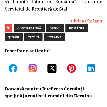
să trimită tutun în România”, transmite
Serviciul de Frontieră de Stat.
Elvira Chilaru
CONTRABANDĂ
DRONE
ROMÂNIA
ȚIGĂRI
TUTUN
UCRAINA
Distribuie articolul
Donează pentru BucPress Cernăuți -
sprijină jurnaliștii români din Ucraina