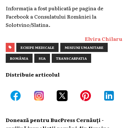
Informația a fost publicată pe pagina de
Facebook a Consulatului României la
Solotvino/Slatina.
Elvira Chilaru
ECHIPE MEDICALE
MISIUNI UMANITARE
ROMÂNIA
SUA
TRANSCARPATIA
Distribuie articolul
Donează pentru BucPress Cernăuți -
sprijină jurnaliștii români din Ucraina