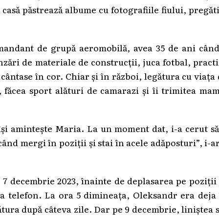
casă păstrează albume cu fotografiile fiului, pregăt
mandant de grupă aeromobilă, avea 35 de ani când
nzări de materiale de construcții, juca fotbal, pract
cântase în cor. Chiar și în război, legătura cu viața
, făcea sport alături de camarazi și îi trimitea ma
își amintește Maria. La un moment dat, i-a cerut să
ând mergi în poziții și stai în acele adăposturi”, i-ar
e 7 decembrie 2023, înainte de deplasarea pe poziții
a telefon. La ora 5 dimineața, Oleksandr era deja 
ătura după câteva zile. Dar pe 9 decembrie, liniștea 