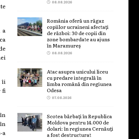
08.08.2026
ite
România oferă un răgaz
copiilor ucraineni afectați
 a
de război: 30 de copii din
ica
zone bombardate au ajuns
în Maramureș
 de
08.08.2026
mei
Atac asupra unicului liceu
cu predare integrală în
 îi
limba română din regiunea
Odesa
 fi
07.08.2026
 în
Scotea bărbați în Republica
Moldova pentru 14.000 de
în
dolari: în regiunea Cernăuți
s-a
a fost destructurat