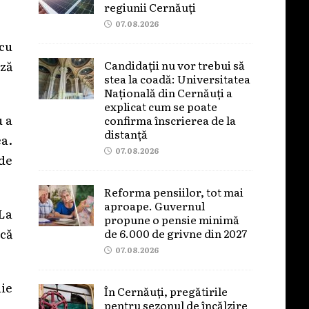
regiunii Cernăuți
07.08.2026
 cu
Candidații nu vor trebui să
ază
stea la coadă: Universitatea
Națională din Cernăuți a
explicat cum se poate
u a
confirma înscrierea de la
distanță
ea.
07.08.2026
 de
Reforma pensiilor, tot mai
aproape. Guvernul
 La
propune o pensie minimă
 că
de 6.000 de grivne din 2027
07.08.2026
uie
În Cernăuți, pregătirile
pentru sezonul de încălzire