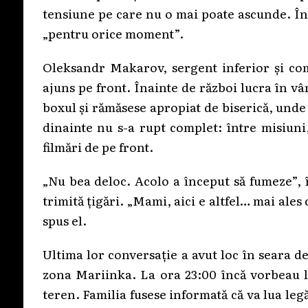
tensiune pe care nu o mai poate ascunde. În 
„pentru orice moment”.
Oleksandr Makarov, sergent inferior și co
ajuns pe front. Înainte de război lucra în vâ
boxul și rămăsese apropiat de biserică, unde 
dinainte nu s-a rupt complet: între misiuni
filmări de pe front.
„Nu bea deloc. Acolo a început să fumeze”, 
trimită țigări. „Mami, aici e altfel… mai ales c
spus el.
Ultima lor conversație a avut loc în seara d
zona Mariinka. La ora 23:00 încă vorbeau l
teren. Familia fusese informată că va lua leg