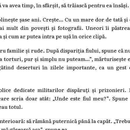
 va avea timp, în sfârșit, să trăiască pentru ea însăși.
împlinește șase ani. Crește… Cu un mare dor de tată și
i mult din povești și fotografii. Uneori îi păstre
 și cum ar putea intra pe ușă în orice clipă.
u familie și rude. După dispariția fiului, spune că n
torturi, pur și simplu nu puteam…”, mărturisește 
gătind deserturi în zilele importante, ca un gest
lice dedicate militarilor dispăruți și prizonieri.
care scria doar atât: „Unde este fiul meu?”. Spune
au totul.
interioară: să rămână puternică până la capăt. „Treb
ă mă găsească așa”, spune ea.