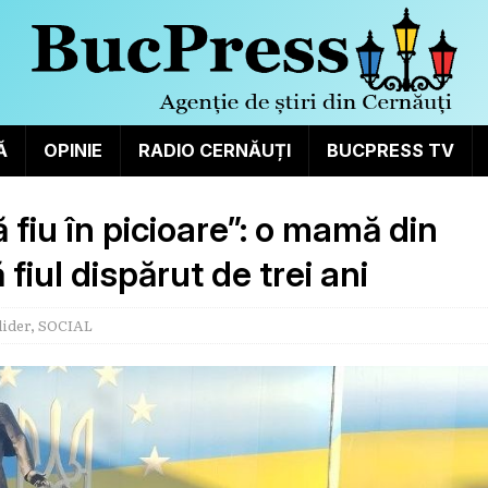
Ă
OPINIE
RADIO CERNĂUȚI
BUCPRESS TV
ă fiu în picioare”: o mamă din
fiul dispărut de trei ani
lider
,
SOCIAL