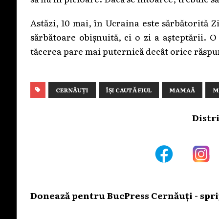
Astăzi, 10 mai, în Ucraina este sărbătorită
sărbătoare obișnuită, ci o zi a așteptării. 
tăcerea pare mai puternică decât orice răspu
CERNĂUȚI
ÎȘI CAUTĂ FIUL
MAMAĂ
M
Distr
Donează pentru BucPress Cernăuți - sprij