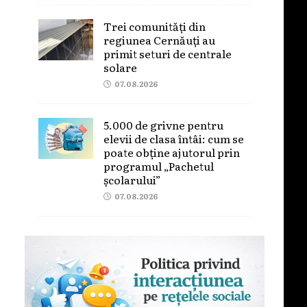
Trei comunități din
regiunea Cernăuți au
primit seturi de centrale
solare
07.08.2026
5.000 de grivne pentru
elevii de clasa întâi: cum se
poate obține ajutorul prin
programul „Pachetul
școlarului”
07.08.2026