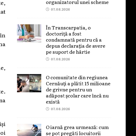
organizatorul unei scheme
te,
07.08.2026
at
În Transcarpatia, o
doctoriță a fost
 în
condamnată pentru că a
ona
depus declarația de avere
pe suport de hârtie
07.08.2026
le,
O comunitate din regiunea
Cernăuți a plătit 15 milioane
de grivne pentru un
te.
adăpost școlar care încă nu
ama
există
07.08.2026
și
O iarnă grea urmează: cum
boi
se pot pregăti locuitorii