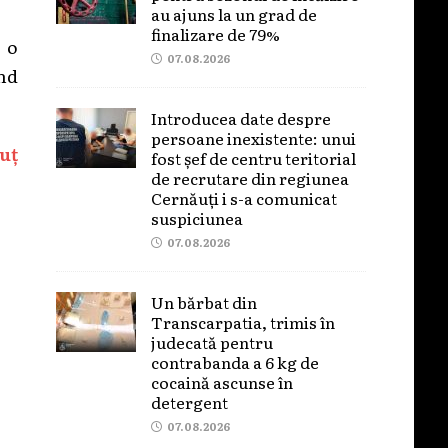
au ajuns la un grad de
finalizare de 79%
e o
07.08.2026
ând
Introducea date despre
persoane inexistente: unui
uț
fost șef de centru teritorial
de recrutare din regiunea
Cernăuți i s-a comunicat
suspiciunea
07.08.2026
Un bărbat din
Transcarpatia, trimis în
judecată pentru
contrabanda a 6 kg de
cocaină ascunse în
detergent
07.08.2026