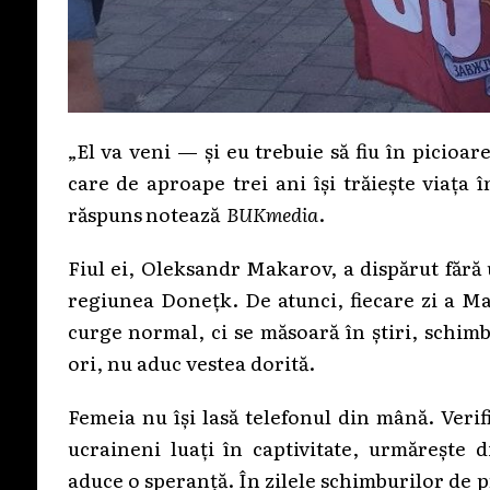
„El va veni — și eu trebuie să fiu în picio
care de aproape trei ani își trăiește viața 
răspuns
notează
BUKmedia
.
Fiul ei, Oleksandr Makarov, a dispărut fără
regiunea Donețk. De atunci, fiecare zi a Ma
curge normal, ci se măsoară în știri, schimb
ori, nu aduc vestea dorită.
Femeia nu își lasă telefonul din mână. Veri
ucraineni luați în captivitate, urmărește di
aduce o speranță. În zilele schimburilor de pri