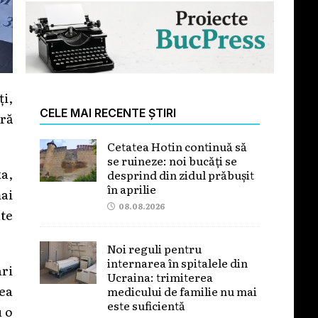
ți,
CELE MAI RECENTE ȘTIRI
ără
Cetatea Hotin continuă să
se ruineze: noi bucăți se
ka,
desprind din zidul prăbușit
în aprilie
mai
08.08.2026
lte
Noi reguli pentru
internarea în spitalele din
ari
Ucraina: trimiterea
tea
medicului de familie nu mai
este suficientă
u o