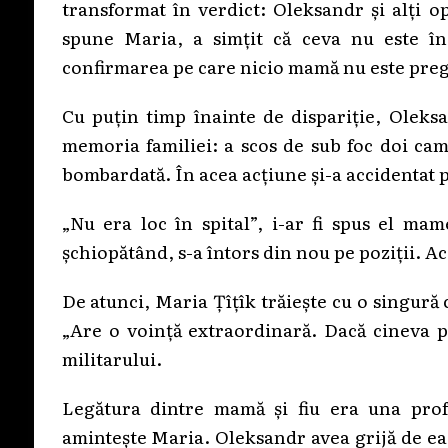
transformat în verdict: Oleksandr și alți o
spune Maria, a simțit că ceva nu este în
confirmarea pe care nicio mamă nu este pregă
Cu puțin timp înainte de dispariție, Oleksa
memoria familiei: a scos de sub foc doi cam
bombardată. În acea acțiune și-a accidentat pic
„Nu era loc în spital”, i-ar fi spus el mam
șchiopătând, s-a întors din nou pe poziții. Ac
De atunci, Maria Țîțîk trăiește cu o singură co
„Are o voință extraordinară. Dacă cineva po
militarului.
Legătura dintre mamă și fiu era una profu
amintește Maria. Oleksandr avea grijă de ea,