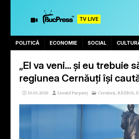
TV LIVE
POLITICĂ
ECONOMIE
SOCIAL
CULTUR
„El va veni… și eu trebuie s
regiunea Cernăuți își caută 
10.05.2026
Leonid Parpauț
Cernăuți
,
RĂZBOI
,
S