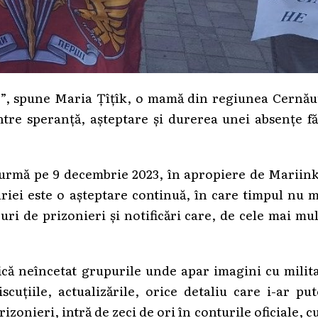
are”, spune Maria Țîțîk, o mamă din regiunea Cernău
între speranță, așteptare și durerea unei absențe f
 urmă pe 9 decembrie 2023, în apropiere de Mariin
riei este o așteptare continuă, în care timpul nu 
uri de prizonieri și notificări care, de cele mai mu
fică neîncetat grupurile unde apar imagini cu milit
scuțiile, actualizările, orice detaliu care i-ar pu
zonieri, intră de zeci de ori în conturile oficiale, c