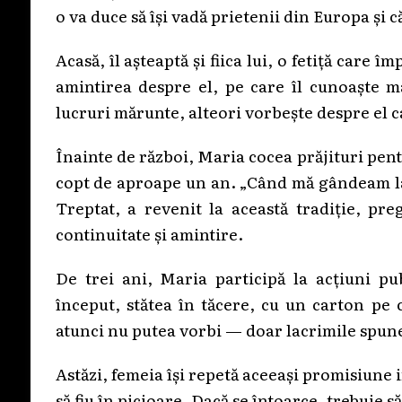
o va duce să își vadă prietenii din Europa și că
Acasă, îl așteaptă și fiica lui, o fetiță care 
amintirea despre el, pe care îl cunoaște ma
lucruri mărunte, alteori vorbește despre el ca
Înainte de război, Maria cocea prăjituri pentr
copt de aproape un an. „Când mă gândeam la 
Treptat, a revenit la această tradiție, pre
continuitate și amintire.
De trei ani, Maria participă la acțiuni pub
început, stătea în tăcere, cu un carton pe 
atunci nu putea vorbi — doar lacrimile spune
Astăzi, femeia își repetă aceeași promisiune 
să fiu în picioare. Dacă se întoarce, trebuie s