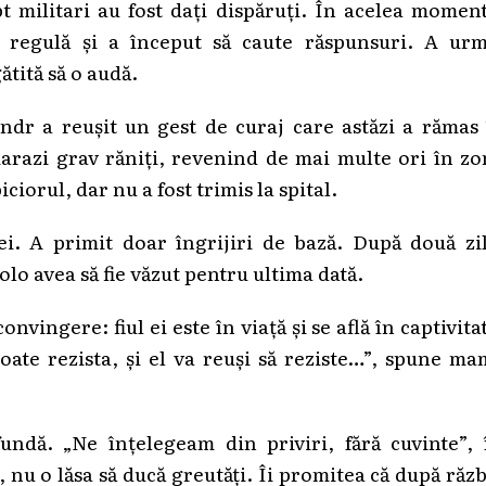
pt militari au fost dați dispăruți. În acelea momen
 regulă și a început să caute răspunsuri. A urm
tită să o audă.
ndr a reușit un gest de curaj care astăzi a rămas
arazi grav răniți, revenind de mai multe ori în z
iorul, dar nu a fost trimis la spital.
ei. A primit doar îngrijiri de bază. După două zi
olo avea să fie văzut pentru ultima dată.
nvingere: fiul ei este în viață și se află în captivita
ate rezista, și el va reuși să reziste…”, spune m
ndă. „Ne înțelegeam din priviri, fără cuvinte”, î
 nu o lăsa să ducă greutăți. Îi promitea că după răz