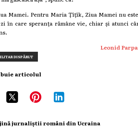
 Ziua Mamei. Pentru Maria Țîțîk, Ziua Mamei nu est
O zi în care speranța rămâne vie, chiar și atunci c
ns.
Leonid Parpa
ILITAR DISPĂRUT
ibuie articolul
ină jurnaliștii români din Ucraina