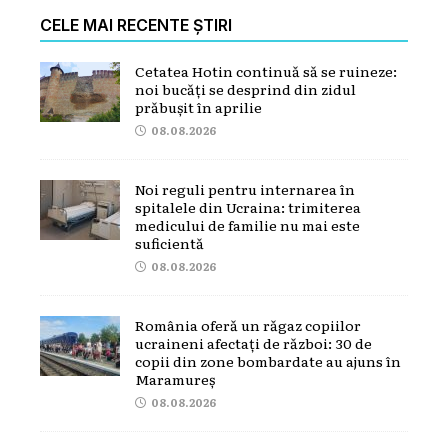
CELE MAI RECENTE ȘTIRI
Cetatea Hotin continuă să se ruineze:
noi bucăți se desprind din zidul
prăbușit în aprilie
08.08.2026
Noi reguli pentru internarea în
spitalele din Ucraina: trimiterea
medicului de familie nu mai este
suficientă
08.08.2026
România oferă un răgaz copiilor
ucraineni afectați de război: 30 de
copii din zone bombardate au ajuns în
Maramureș
08.08.2026