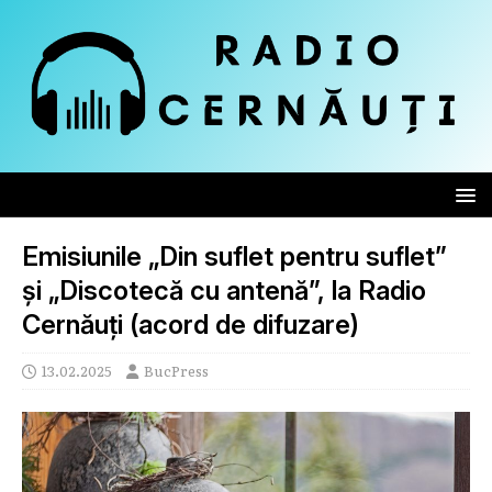
Emisiunile „Din suflet pentru suflet”
și „Discotecă cu antenă”, la Radio
Cernăuți (acord de difuzare)
13.02.2025
BucPress