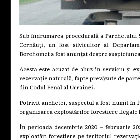
Sub îndrumarea procedurală a Parchetului S
Cernăuți, un fost silvicultor al Departame
Berehomet a fost anunțat despre suspiciunea 
Acesta este acuzat de abuz în serviciu și ex
rezervație naturală, fapte prevăzute de partea 
din Codul Penal al Ucrainei.
Potrivit anchetei, suspectul a fost numit în f
organizarea exploatărilor forestiere ilegale 
În perioada decembrie 2020 – februarie 2021
exploatări forestiere pe teritoriul rezervați