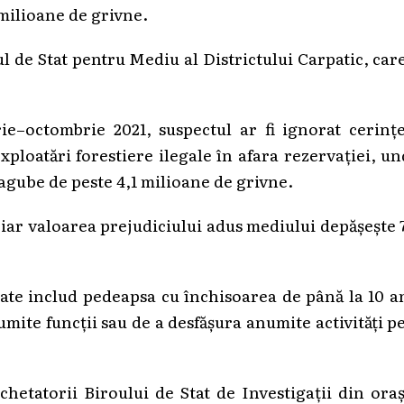
 milioane de grivne.
ul de Stat pentru Mediu al Districtului Carpatic, car
ie–octombrie 2021, suspectul ar fi ignorat cerinț
exploatări forestiere ilegale în afara rezervației, u
pagube de peste 4,1 milioane de grivne.
, iar valoarea prejudiciului adus mediului depășește 
ate includ pedeapsa cu închisoarea de până la 10 a
mite funcții sau de a desfășura anumite activități p
hetatorii Biroului de Stat de Investigații din ora