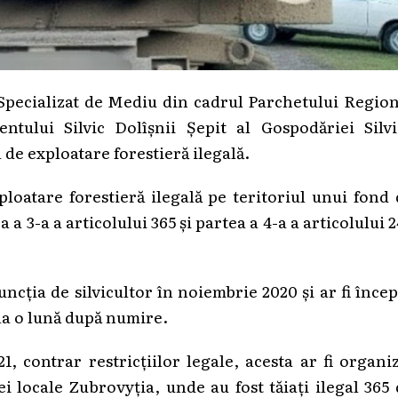
pecializat de Mediu din cadrul Parchetului Region
ntului Silvic Dolîșnii Șepit al Gospodăriei Silvi
de exploatare forestieră ilegală.
ploatare forestieră ilegală pe teritoriul unui fond
a 3-a a articolului 365 și partea a 4-a a articolului 
uncția de silvicultor în noiembrie 2020 și ar fi înce
la o lună după numire.
, contrar restricțiilor legale, acesta ar fi organi
ei locale Zubrovyția, unde au fost tăiați ilegal 365