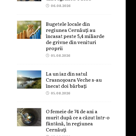
06.08.2026
Bugetele locale din
regiunea Cernăuți au
încasat peste 5,4 miliarde
de grivne din venituri
proprii
05.08.2026
La un iaz din satul
Crasnoșoara Veche s-au
înecat doi bărbați
05.08.2026
O femeie de 74 de ani a
murit după ce a căzut într-o
fântână, în regiunea
Cernăuți