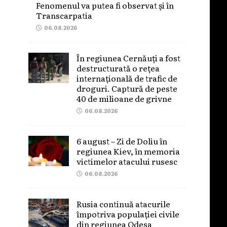
Fenomenul va putea fi observat și în
Transcarpatia
06.08.2026
În regiunea Cernăuți a fost
destructurată o rețea
internațională de trafic de
droguri. Captură de peste
40 de milioane de grivne
06.08.2026
6 august – Zi de Doliu în
regiunea Kiev, în memoria
victimelor atacului rusesc
06.08.2026
Rusia continuă atacurile
împotriva populației civile
din regiunea Odesa