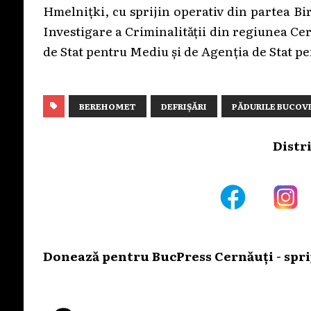
Hmelnițki, cu sprijin operativ din partea Biro
Investigare a Criminalității din regiunea Ce
de Stat pentru Mediu și de Agenția de Stat p
BEREHOMET
DEFRIȘĂRI
PĂDURILE BUCOV
Distr
Donează pentru BucPress Cernăuți - sprij