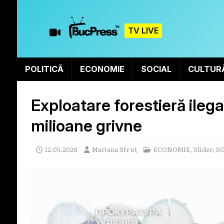
TV LIVE
POLITICĂ
ECONOMIE
SOCIAL
CULTUR
Exploatare forestieră ilega
milioane grivne
12.05.2026
Mariana Struț
ECONOMIE
,
Slider
,
S