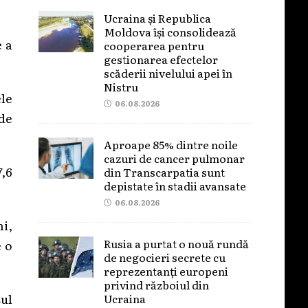
Ucraina și Republica
Moldova își consolidează
e a
cooperarea pentru
gestionarea efectelor
scăderii nivelului apei în
Nistru
ele
06.08.2026
nde
Aproape 85% dintre noile
cazuri de cancer pulmonar
7,6
din Transcarpatia sunt
depistate în stadii avansate
06.08.2026
ni,
Rusia a purtat o nouă rundă
e o
de negocieri secrete cu
reprezentanți europeni
privind războiul din
șul
Ucraina