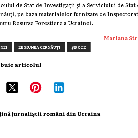
ului de Stat de Investigații și a Serviciului de Stat
rnăuți, pe baza materialelor furnizate de Inspectora
entru Resurse Forestiere a Ucrainei.
Mariana Str
INEI
REGIUNEA CERNĂUȚI
ȘIPOTE
ibuie articolul
ină jurnaliștii români din Ucraina