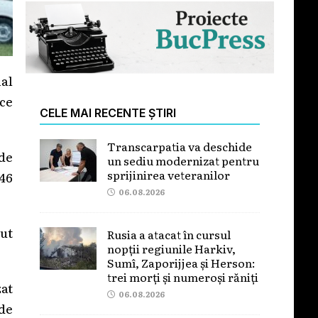
al
ce
CELE MAI RECENTE ȘTIRI
Transcarpatia va deschide
 de
un sediu modernizat pentru
sprijinirea veteranilor
246
06.08.2026
put
Rusia a atacat în cursul
nopții regiunile Harkiv,
Sumî, Zaporijjea și Herson:
trei morți și numeroși răniți
zat
06.08.2026
 de