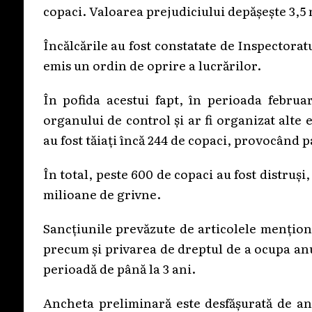
copaci. Valoarea prejudiciului depășește 3,5
Încălcările au fost constatate de Inspectorat
emis un ordin de oprire a lucrărilor.
În pofida acestui fapt, în perioada februar
organului de control și ar fi organizat alte 
au fost tăiați încă 244 de copaci, provocând 
În total, peste 600 de copaci au fost distruși
milioane de grivne.
Sancțiunile prevăzute de articolele mențion
precum și privarea de dreptul de a ocupa anu
perioadă de până la 3 ani.
Ancheta preliminară este desfășurată de anc