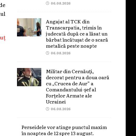
06.08.2026
 de
tul
Angajat al TCK din
Transcarpatia, trimis în
judecată după ce a lăsat un
uț
bărbat încătușat de o scară
metalică peste noapte
06.08.2026
Militar din Cernăuți,
decorat pentru a doua oară
cu „Crucea de Aur” a
Comandantului-șef al
Forțelor Armate ale
Ucrainei
06.08.2026
Perseidele vor atinge punctul maxim
în noaptea de 12 spre 13 august.