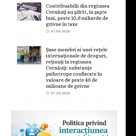
Contribuabilii din regiunea
Cernăuți au plătit, în șapte
luni, peste 10,6 miliarde de
grivne în taxe
07.08.2026
Șase membri ai unei rețele
internaționale de droguri,
reținuți în regiunea
Cernăuți: substanțe
psihotrope confiscate în
valoare de peste 40 de
milioane de grivne
07.08.2026