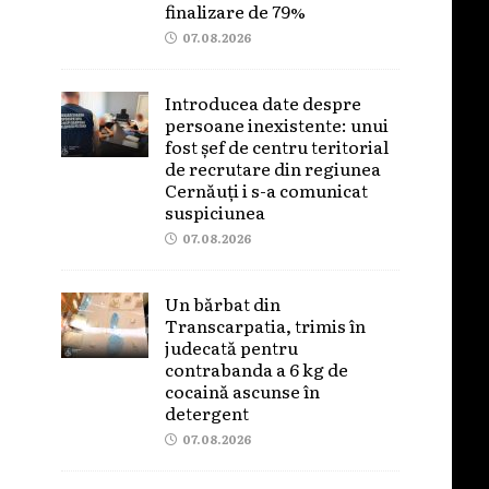
finalizare de 79%
07.08.2026
Introducea date despre
persoane inexistente: unui
fost șef de centru teritorial
de recrutare din regiunea
Cernăuți i s-a comunicat
suspiciunea
07.08.2026
Un bărbat din
Transcarpatia, trimis în
judecată pentru
contrabanda a 6 kg de
cocaină ascunse în
detergent
07.08.2026