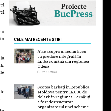
vel
vel
rii
din
CELE MAI RECENTE ȘTIRI
Atac asupra unicului liceu
cu predare integrală în
ia
limba română din regiunea
a.
Odesa
de
07.08.2026
Scotea bărbați în Republica
le
Moldova pentru 14.000 de
dolari: în regiunea Cernăuți
.
a fost destructurat
organizatorul unei scheme
 în