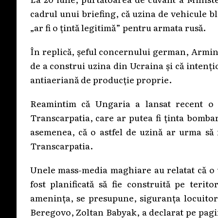
cadrul unui briefing, că uzina de vehicule b
„ar fi o țintă legitimă” pentru armata rusă.
În replică, șeful concernului german, Armin
de a construi uzina din Ucraina și că intenț
antiaeriană de producție proprie.
Reamintim că Ungaria a lansat recent o ș
Transcarpatia, care ar putea fi ținta bombar
asemenea, că o astfel de uzină ar urma să 
Transcarpatia.
Unele mass-media maghiare au relatat că o u
fost planificată să fie construită pe terit
amenința, se presupune, siguranța locuitori
Beregovo, Zoltan Babyak, a declarat pe pagi