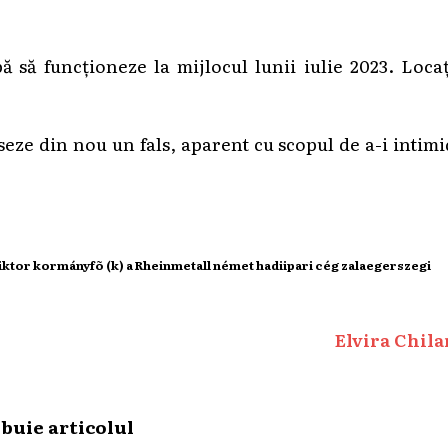
ă să funcționeze la mijlocul lunii iulie 2023. Loca
nseze din nou un fals, aparent cu scopul de a-i intim
iktor kormányfõ (k) a Rheinmetall német hadiipari cég zalaegerszegi
Elvira Chila
ibuie articolul