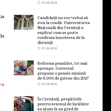
07.08.2026
ția
Candidații nu vor trebui să
stea la coadă: Universitatea
Națională din Cernăuți a
explicat cum se poate
ida
confirma înscrierea de la
distanță
07.08.2026
Reforma pensiilor, tot mai
aproape. Guvernul
propune o pensie minimă
de 6.000 de grivne din 2027
ru
07.08.2026
În Cernăuți, pregătirile
pentru sezonul de încălzire
au ajuns la un grad de