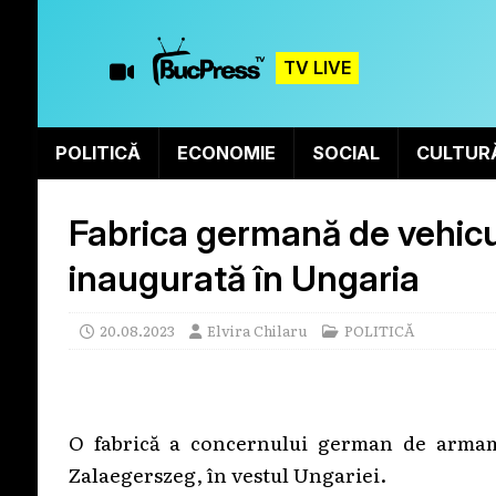
TV LIVE
POLITICĂ
ECONOMIE
SOCIAL
CULTUR
Fabrica germană de vehicu
inaugurată în Ungaria
20.08.2023
Elvira Chilaru
POLITICĂ
O fabrică a concernului german de armame
Zalaegerszeg, în vestul Ungariei.