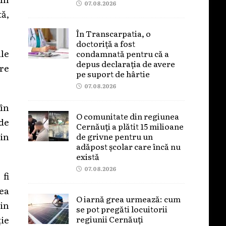
07.08.2026
tă,
În Transcarpatia, o
doctoriță a fost
ale
condamnată pentru că a
depus declarația de avere
are
pe suport de hârtie
07.08.2026
în
O comunitate din regiunea
 de
Cernăuți a plătit 15 milioane
in
de grivne pentru un
adăpost școlar care încă nu
există
07.08.2026
 fi
tea
O iarnă grea urmează: cum
din
se pot pregăti locuitorii
regiunii Cernăuți
ție