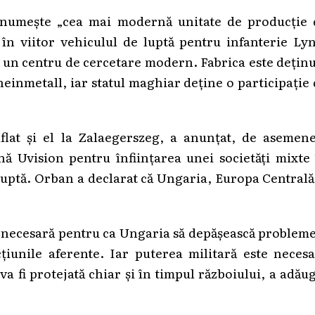
 numește „cea mai modernă unitate de producție 
în viitor vehiculul de luptă pentru infanterie Lyn
de un centru de cercetare modern. Fabrica este dețin
inmetall, iar statul maghiar deține o participație
lat și el la Zalaegerszeg, a anunțat, de asemene
 Uvision pentru înființarea unei societăți mixte 
uptă. Orban a declarat că Ungaria, Europa Centrală
e necesară pentru ca Ungaria să depășească problem
țiunile aferente. Iar puterea militară este necesa
a fi protejată chiar și în timpul războiului, a adău