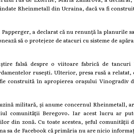
lindate Rheinmetall din Ucraina, dacă va fi construi
 Papperger, a declarat că nu renunță la planurile s
ionează să o protejeze de atacuri cu sisteme de apăr
tire falsă despre o viitoare fabrică de tancuri 
damentelor rusești. Ulterior, presa rusă a relatat,
fie construită în apropierea orașului Vinogradiv d
zină militară, și anume concernul Rheinmetall, ar
oriul comunității Beregovo. Iar acest lucru ar pu
lor din zonă. Cu toate acestea, șeful comunității 
na sa de Facebook că primăria nu are nicio informa