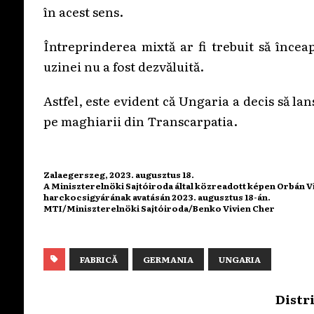
în acest sens.
Întreprinderea mixtă ar fi trebuit să înceap
uzinei nu a fost dezvăluită.
Astfel, este evident că Ungaria a decis să la
pe maghiarii din Transcarpatia.
Zalaegerszeg, 2023. augusztus 18.
A Miniszterelnöki Sajtóiroda által közreadott képen Orbán V
harckocsigyárának avatásán 2023. augusztus 18-án.
MTI/Miniszterelnöki Sajtóiroda/Benko Vivien Cher
FABRICĂ
GERMANIA
UNGARIA
Distr