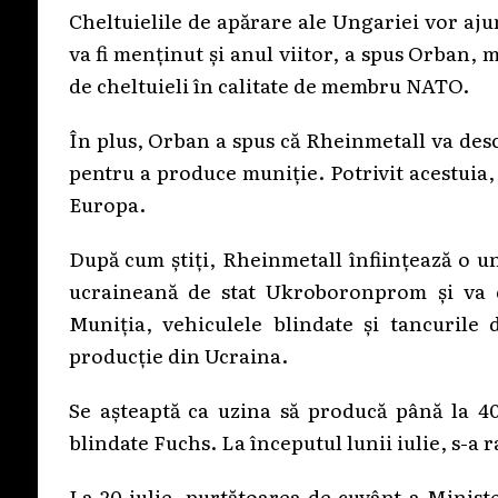
Cheltuielile de apărare ale Ungariei vor aju
va fi menținut și anul viitor, a spus Orban, 
de cheltuieli în calitate de membru NATO.
În plus, Orban a spus că Rheinmetall va desch
pentru a produce muniție. Potrivit acestuia,
Europa.
După cum știți, Rheinmetall înființează o 
ucraineană de stat Ukroboronprom și va de
Muniția, vehiculele blindate și tancurile 
producție din Ucraina.
Se așteaptă ca uzina să producă până la 40
blindate Fuchs. La începutul lunii iulie, s-a 
La 20 iulie, purtătoarea de cuvânt a Minist