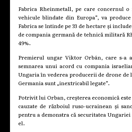
Fabrica Rheinmetall, pe care concernul o
vehicule blindate din Europa”, va produce 
Fabrica se întinde pe 33 de hectare și inclu
de compania germană de tehnică militară Rhe
49%.
Premierul ungar Viktor Orbán, care s-a af
semnarea unui acord cu compania israeliană
Ungaria în vederea producerii de drone de l
Germania sunt „inextricabil legate”.
Potrivit lui Orban, creșterea economică est
cauzate de războiul ruso-ucrainean și sanc
pentru a demonstra că securitatea Ungariei v
el.