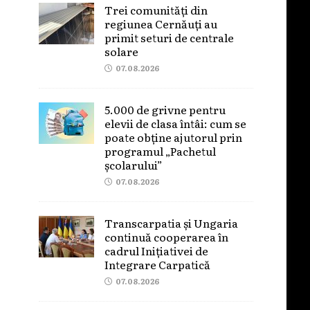
Trei comunități din
regiunea Cernăuți au
primit seturi de centrale
solare
07.08.2026
5.000 de grivne pentru
elevii de clasa întâi: cum se
poate obține ajutorul prin
programul „Pachetul
școlarului”
07.08.2026
Transcarpatia și Ungaria
continuă cooperarea în
cadrul Inițiativei de
Integrare Carpatică
07.08.2026