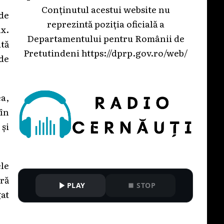
Conținutul acestui website nu
de
reprezintă poziția oficială a
x.
Departamentului pentru Românii de
ută
Pretutindeni
https://dprp.gov.ro/web/
 de
a,
în
 și
ele
ră
PLAY
STOP
gat