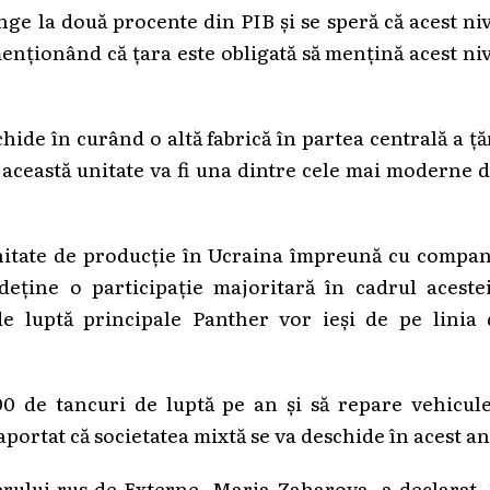
nge la două procente din PIB și se speră că acest ni
menționând că țara este obligată să mențină acest ni
ide în curând o altă fabrică în partea centrală a ță
 această unitate va fi una dintre cele mai moderne 
unitate de producție în Ucraina împreună cu compan
ține o participație majoritară în cadrul acestei
de luptă principale Panther vor ieși de pe linia 
0 de tancuri de luptă pe an și să repare vehicule
raportat că societatea mixtă se va deschide în acest an
erului rus de Externe, Maria Zaharova, a declarat,