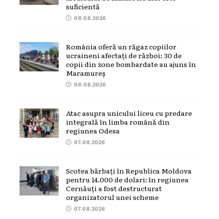
suficientă
08.08.2026
România oferă un răgaz copiilor
ucraineni afectați de război: 30 de
copii din zone bombardate au ajuns în
Maramureș
08.08.2026
Atac asupra unicului liceu cu predare
integrală în limba română din
regiunea Odesa
07.08.2026
Scotea bărbați în Republica Moldova
pentru 14.000 de dolari: în regiunea
Cernăuți a fost destructurat
organizatorul unei scheme
07.08.2026