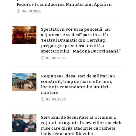
Fedorov la conducerea Ministerului Apărării
06.08.2026
Spectatorii vor urca pe scenă, iar
acțiunea se va desfășura în sală:
Teatrul Dramatic din Cernăuți
pregătește premiera inedită a
spectacolului „Madona Bucovineană”
06.08.2026
Regiunea Odesa: zeci de militari au
construit, timp de mai multe luni,
locuința comandantului unității
militare
06.08.2026
Serviciul de Securitate al Ucrainei a
reținut un agent al serviciilor speciale
ruse care dirija atacurile cu rachete
balistice asupra Kievului