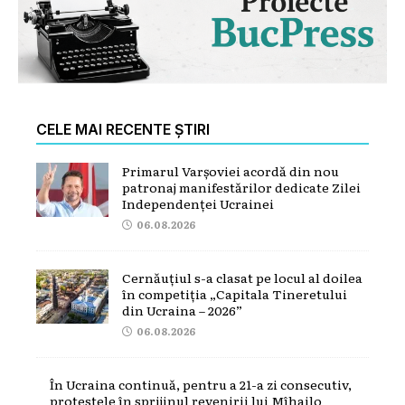
CELE MAI RECENTE ȘTIRI
Primarul Varșoviei acordă din nou
patronaj manifestărilor dedicate Zilei
Independenței Ucrainei
06.08.2026
Cernăuțiul s-a clasat pe locul al doilea
în competiția „Capitala Tineretului
din Ucraina – 2026”
06.08.2026
În Ucraina continuă, pentru a 21-a zi consecutiv,
protestele în sprijinul revenirii lui Mîhailo