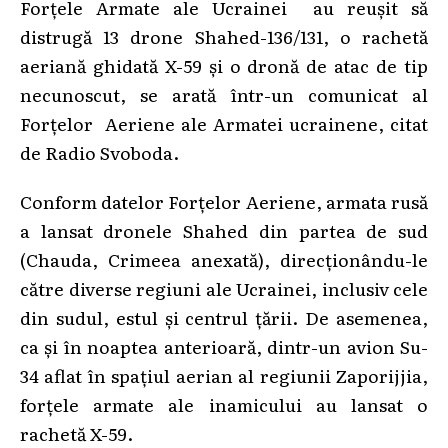
Forțele Armate ale Ucrainei au reușit să
distrugă 13 drone Shahed-136/131, o rachetă
aeriană ghidată X-59 și o dronă de atac de tip
necunoscut, se arată într-un comunicat al
Forțelor Aeriene ale Armatei ucrainene, citat
de Radio Svoboda.
Conform datelor Forțelor Aeriene, armata rusă
a lansat dronele Shahed din partea de sud
(Chauda, Crimeea anexată), direcționându-le
către diverse regiuni ale Ucrainei, inclusiv cele
din sudul, estul și centrul țării. De asemenea,
ca și în noaptea anterioară, dintr-un avion Su-
34 aflat în spațiul aerian al regiunii Zaporijjia,
forțele armate ale inamicului au lansat o
rachetă X-59.