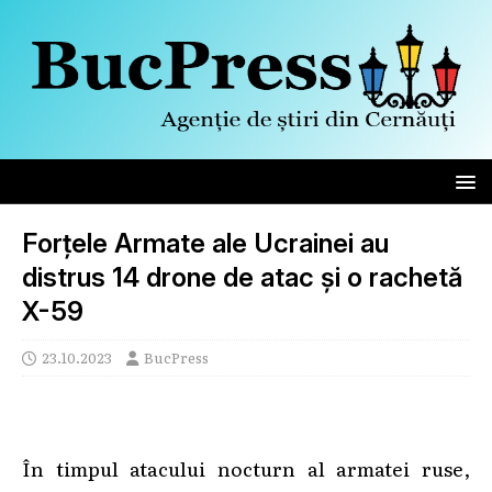
Forțele Armate ale Ucrainei au
distrus 14 drone de atac și o rachetă
X-59
23.10.2023
BucPress
În timpul atacului nocturn al armatei ruse,