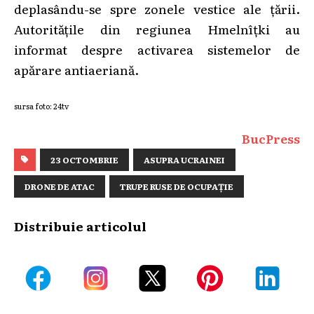
deplasându-se spre zonele vestice ale țării.
Autoritățile din regiunea Hmelnîțki au
informat despre activarea sistemelor de
apărare antiaeriană.
sursa foto: 24tv
BucPress
23 OCTOMBRIE
ASUPRA UCRAINEI
DRONE DE ATAC
TRUPE RUSE DE OCUPAȚIE
Distribuie articolul