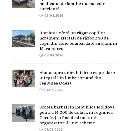
medicului de familie nu mai este
suficientă
08.08.2026
România oferă un răgaz copiilor
ucraineni afectați de război: 30 de
copii din zone bombardate au ajuns în
Maramureș
08.08.2026
Atac asupra unicului liceu cu predare
integrală în limba română din
regiunea Odesa
07.08.2026
Scotea bărbați în Republica Moldova
pentru 14.000 de dolari: în regiunea
Cernăuți a fost destructurat
organizatorul unei scheme
07.08.2026