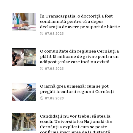
În Transcarpatia, o doctoriță a fost
condamnată pentru că a depus
declarația de avere pe suport de hârtie
07.08.2026
O comunitate din regiunea Cernăuți a
plătit 15 milioane de grivne pentru un
adăpost școlar care încă nu există
07.08.2026
O iarnă grea urmează: cum se pot
pregăti locuitorii regiunii Cernăuți
07.08.2026
Candidații nu vor trebui să stea la
coadă: Universitatea Națională din
Cernăuți a explicat cum se poate
confirma înscrierea de la distanță