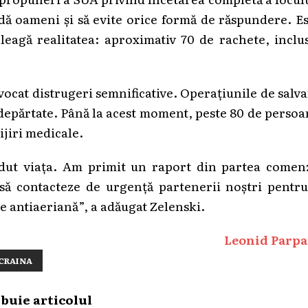
idă oameni și să evite orice formă de răspundere. E
eleagă realitatea: aproximativ 70 de rachete, inclu
vocat distrugeri semnificative. Operațiunile de salv
ndepărtate. Până la acest moment, peste 80 de perso
ijiri medicale.
rdut viața. Am primit un raport din partea comenz
 să contacteze de urgență partenerii noștri pentr
e antiaeriană”, a adăugat Zelenski.
Leonid Parpa
CRAINA
ibuie articolul