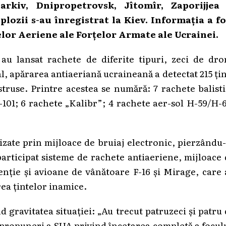
arkiv, Dnipropetrovsk, Jîtomîr, Zaporijjea 
lozii s-au înregistrat la Kiev. Informația a fo
elor Aeriene ale Forțelor Armate ale Ucrainei.
 au lansat rachete de diferite tipuri, zeci de dro
l, apărarea antiaeriană ucraineană a detectat 215 ți
istruse. Printre acestea se numără: 7 rachete balist
101; 6 rachete „Kalibr”; 4 rachete aer-sol H-59/H-
lizate prin mijloace de bruiaj electronic, pierzându
participat sisteme de rachete antiaeriene, mijloace
enție și avioane de vânătoare F-16 și Mirage, care
rea țintelor inamice.
d gravitatea situației: „Au trecut patruzeci și patru
i propuneri a SUA privind încetarea completă a focul