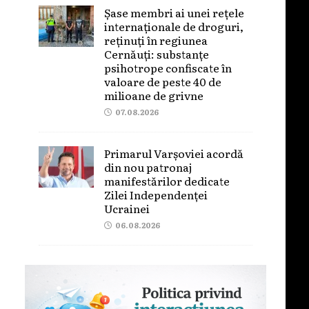
Șase membri ai unei rețele
internaționale de droguri,
reținuți în regiunea
Cernăuți: substanțe
psihotrope confiscate în
valoare de peste 40 de
milioane de grivne
07.08.2026
Primarul Varșoviei acordă
din nou patronaj
manifestărilor dedicate
Zilei Independenței
Ucrainei
06.08.2026