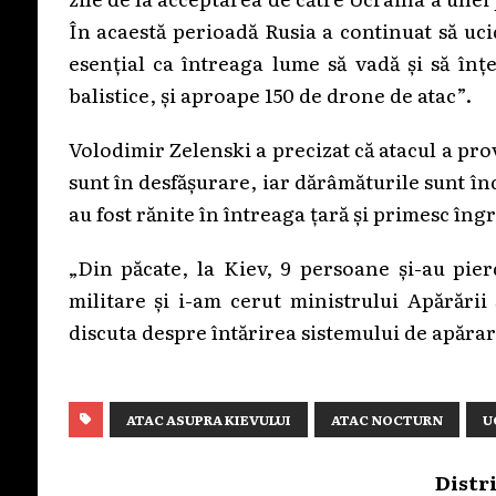
În acaestă perioadă Rusia a continuat să uc
esențial ca întreaga lume să vadă și să înț
balistice, și aproape 150 de drone de atac”.
Volodimir Zelenski a precizat că atacul a pro
sunt în desfășurare, iar dărâmăturile sunt î
au fost rănite în întreaga țară și primesc îngr
„Din păcate, la Kiev, 9 persoane și-au pie
militare și i-am cerut ministrului Apărării
discuta despre întărirea sistemului de apărar
ATAC ASUPRA KIEVULUI
ATAC NOCTURN
U
Distr