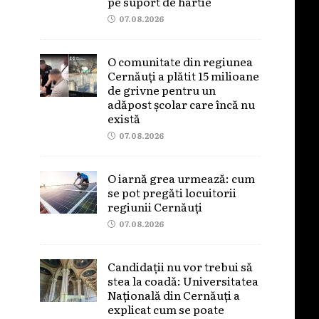
pe suport de hârtie
07.08.2026
O comunitate din regiunea
Cernăuți a plătit 15 milioane
de grivne pentru un
adăpost școlar care încă nu
există
07.08.2026
O iarnă grea urmează: cum
se pot pregăti locuitorii
regiunii Cernăuți
07.08.2026
Candidații nu vor trebui să
stea la coadă: Universitatea
Națională din Cernăuți a
explicat cum se poate