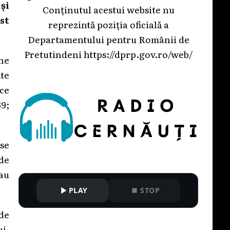
și
Conținutul acestui website nu
st
reprezintă poziția oficială a
Departamentului pentru Românii de
Pretutindeni
https://dprp.gov.ro/web/
ne
nte
ice
69;
-se
 de
 au
PLAY
STOP
 de
ui.