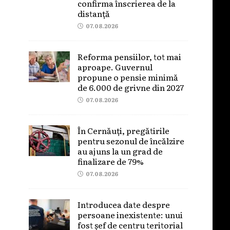
confirma înscrierea de la
distanță
07.08.2026
Reforma pensiilor, tot mai
aproape. Guvernul
propune o pensie minimă
de 6.000 de grivne din 2027
07.08.2026
În Cernăuți, pregătirile
pentru sezonul de încălzire
au ajuns la un grad de
finalizare de 79%
07.08.2026
Introducea date despre
persoane inexistente: unui
fost șef de centru teritorial