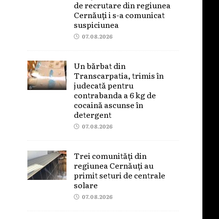
de recrutare din regiunea
Cernăuți i s-a comunicat
suspiciunea
07.08.2026
Un bărbat din
Transcarpatia, trimis în
judecată pentru
contrabanda a 6 kg de
cocaină ascunse în
detergent
07.08.2026
Trei comunități din
regiunea Cernăuți au
primit seturi de centrale
solare
07.08.2026