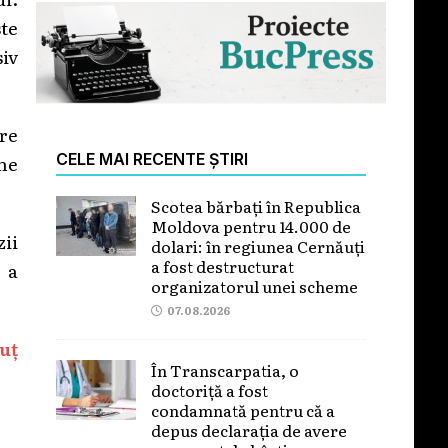
ste
siv
are
CELE MAI RECENTE ȘTIRI
ane
Scotea bărbați în Republica
Moldova pentru 14.000 de
ii
dolari: în regiunea Cernăuți
a fost destructurat
u a
organizatorul unei scheme
07.08.2026
uț
În Transcarpatia, o
doctoriță a fost
condamnată pentru că a
depus declarația de avere