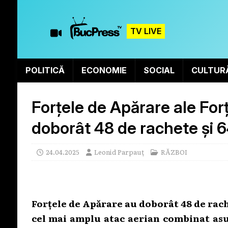
TV LIVE
POLITICĂ
ECONOMIE
SOCIAL
CULTUR
Forțele de Apărare ale For
doborât 48 de rachete și 
24.04.2025
Leonid Parpauț
RĂZBOI
Forțele de Apărare au doborât 48 de rac
cel mai amplu atac aerian combinat asu