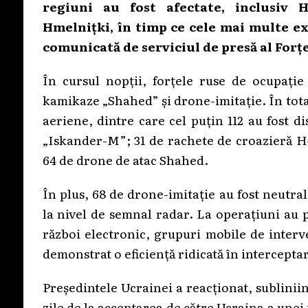
regiuni au fost afectate, inclusiv H
Hmelnițki, în timp ce cele mai multe exp
comunicată de serviciul de presă al Forț
În cursul nopții, forțele ruse de ocupație
kamikaze „Shahed” și drone-imitație. În tota
aeriene, dintre care cel puțin 112 au fost d
„Iskander-M”; 31 de rachete de croazieră H-
64 de drone de atac Shahed.
În plus, 68 de drone-imitație au fost neutra
la nivel de semnal radar. La operațiuni au 
război electronic, grupuri mobile de interv
demonstrat o eficiență ridicată în intercepta
Președintele Ucrainei a reacționat, subliniin
zile de la acceptarea de către Ucraina a une