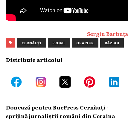
Sergiu Barbuța
CERNĂUȚI
FRONT
OSACIUK
RĂZBOI
Distribuie articolul
Donează pentru BucPress Cernăuți -
sprijină jurnaliștii români din Ucraina