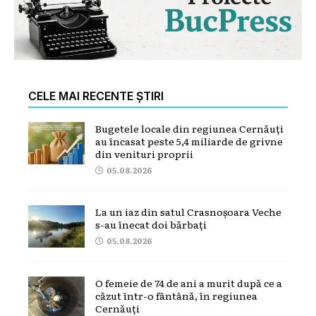
CELE MAI RECENTE ȘTIRI
Bugetele locale din regiunea Cernăuți
au încasat peste 5,4 miliarde de grivne
din venituri proprii
05.08.2026
La un iaz din satul Crasnoșoara Veche
s-au înecat doi bărbați
05.08.2026
O femeie de 74 de ani a murit după ce a
căzut într-o fântână, în regiunea
Cernăuți