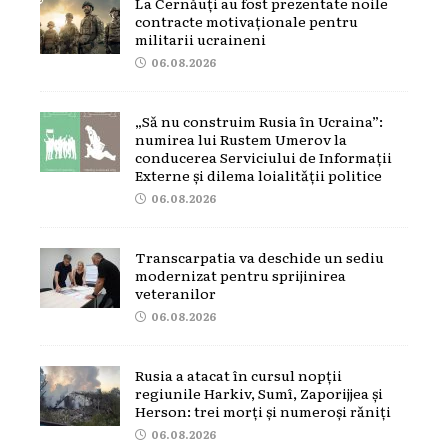
La Cernăuți au fost prezentate noile
contracte motivaționale pentru
militarii ucraineni
06.08.2026
„Să nu construim Rusia în Ucraina”:
numirea lui Rustem Umerov la
conducerea Serviciului de Informații
Externe și dilema loialității politice
06.08.2026
Transcarpatia va deschide un sediu
modernizat pentru sprijinirea
veteranilor
06.08.2026
Rusia a atacat în cursul nopții
regiunile Harkiv, Sumî, Zaporijjea și
Herson: trei morți și numeroși răniți
06.08.2026