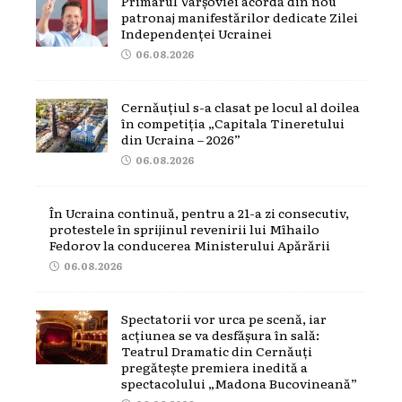
Primarul Varșoviei acordă din nou
patronaj manifestărilor dedicate Zilei
Independenței Ucrainei
06.08.2026
Cernăuțiul s-a clasat pe locul al doilea
în competiția „Capitala Tineretului
din Ucraina – 2026”
06.08.2026
În Ucraina continuă, pentru a 21-a zi consecutiv,
protestele în sprijinul revenirii lui Mîhailo
Fedorov la conducerea Ministerului Apărării
06.08.2026
Spectatorii vor urca pe scenă, iar
acțiunea se va desfășura în sală:
Teatrul Dramatic din Cernăuți
pregătește premiera inedită a
spectacolului „Madona Bucovineană”