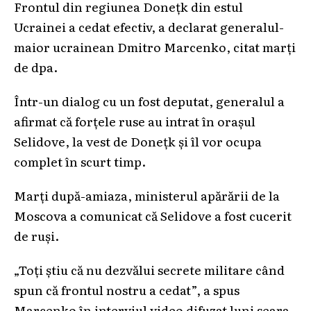
Frontul din regiunea Doneţk din estul
Ucrainei a cedat efectiv, a declarat generalul-
maior ucrainean Dmitro Marcenko, citat marţi
de dpa.
Într-un dialog cu un fost deputat, generalul a
afirmat că forţele ruse au intrat în oraşul
Selidove, la vest de Doneţk şi îl vor ocupa
complet în scurt timp.
Marţi după-amiaza, ministerul apărării de la
Moscova a comunicat că Selidove a fost cucerit
de ruşi.
„Toţi ştiu că nu dezvălui secrete militare când
spun că frontul nostru a cedat”, a spus
Marcenko în interviul video difuzat luni seara.