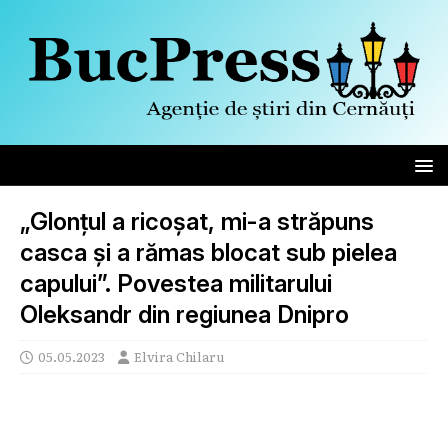
„Glonțul a ricoșat, mi-a străpuns
casca și a rămas blocat sub pielea
capului”. Povestea militarului
Oleksandr din regiunea Dnipro
05.05.2023
Elvira Chilaru