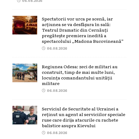
06.08.2026
Spectatorii vor urca pe scenă, iar
acțiunea se va desfășura în sală:
Teatrul Dramatic din Cernăuți
pregătește premiera inedită a
spectacolului „Madona Bucovineană”
06.08.2026
Regiunea Odesa: zeci de militari au
construit, timp de mai multe luni,
locuința comandantului unității
militare
06.08.2026
Serviciul de Securitate al Ucrainei a
reținut un agent al serviciilor speciale
ruse care dirija atacurile cu rachete
balistice asupra Kievului
06.08.2026