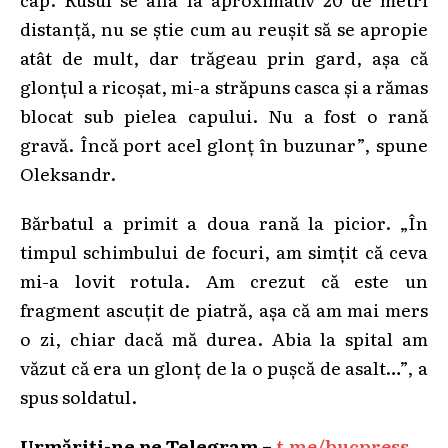
distanță, nu se știe cum au reușit să se apropie
atât de mult, dar trăgeau prin gard, așa că
glonțul a ricoșat, mi-a străpuns casca și a rămas
blocat sub pielea capului. Nu a fost o rană
gravă. Încă port acel glonț în buzunar”, spune
Oleksandr.
Bărbatul a primit a doua rană la picior. „În
timpul schimbului de focuri, am simțit că ceva
mi-a lovit rotula. Am crezut că este un
fragment ascuțit de piatră, așa că am mai mers
o zi, chiar dacă mă durea. Abia la spital am
văzut că era un glonț de la o pușcă de asalt…”, a
spus soldatul.
Urmăriți-ne pe Telegram –
t.me/bucpress