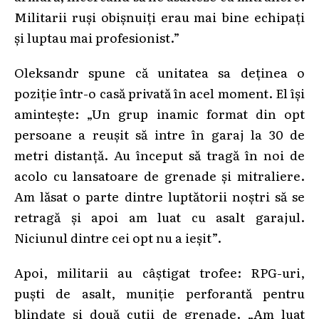
Militarii ruși obișnuiți erau mai bine echipați
și luptau mai profesionist.”
Oleksandr spune că unitatea sa deținea o
poziție într-o casă privată în acel moment. El își
amintește: „Un grup inamic format din opt
persoane a reușit să intre în garaj la 30 de
metri distanță. Au început să tragă în noi de
acolo cu lansatoare de grenade și mitraliere.
Am lăsat o parte dintre luptătorii noștri să se
retragă și apoi am luat cu asalt garajul.
Niciunul dintre cei opt nu a ieșit”.
Apoi, militarii au câștigat trofee: RPG-uri,
puști de asalt, muniție perforantă pentru
blindate și două cutii de grenade. „Am luat