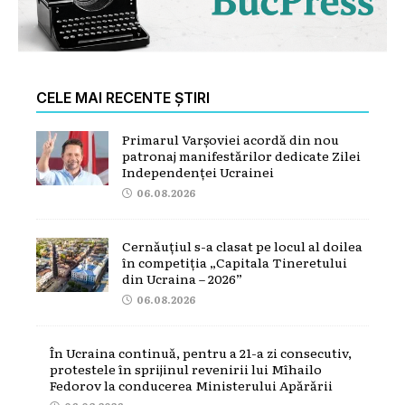
CELE MAI RECENTE ȘTIRI
Primarul Varșoviei acordă din nou
patronaj manifestărilor dedicate Zilei
Independenței Ucrainei
06.08.2026
Cernăuțiul s-a clasat pe locul al doilea
în competiția „Capitala Tineretului
din Ucraina – 2026”
06.08.2026
În Ucraina continuă, pentru a 21-a zi consecutiv,
protestele în sprijinul revenirii lui Mîhailo
Fedorov la conducerea Ministerului Apărării