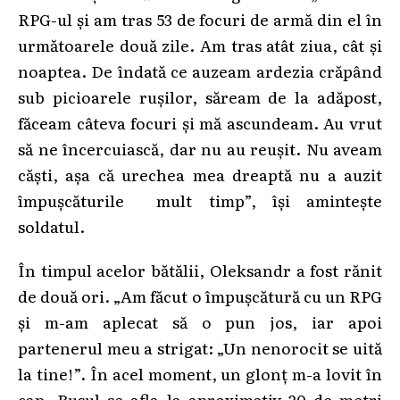
RPG-ul și am tras 53 de focuri de armă din el în
următoarele două zile. Am tras atât ziua, cât și
noaptea. De îndată ce auzeam ardezia crăpând
sub picioarele rușilor, săream de la adăpost,
făceam câteva focuri și mă ascundeam. Au vrut
să ne încercuiască, dar nu au reușit. Nu aveam
căști, așa că urechea mea dreaptă nu a auzit
împușcăturile mult timp”, își amintește
soldatul.
În timpul acelor bătălii, Oleksandr a fost rănit
de două ori. „Am făcut o împușcătură cu un RPG
și m-am aplecat să o pun jos, iar apoi
partenerul meu a strigat: „Un nenorocit se uită
la tine!”. În acel moment, un glonț m-a lovit în
cap. Rusul se afla la aproximativ 20 de metri