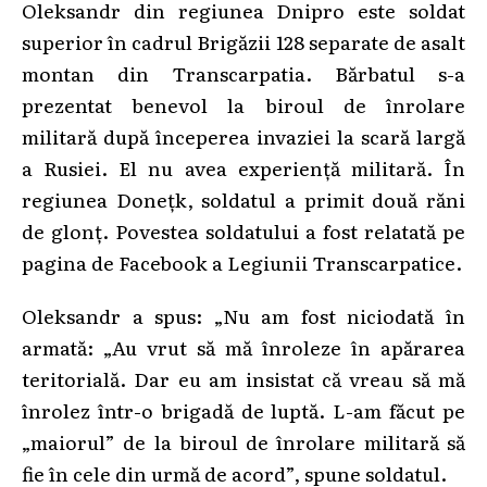
Oleksandr din regiunea Dnipro este soldat
superior în cadrul Brigăzii 128 separate de asalt
montan din Transcarpatia. Bărbatul s-a
prezentat benevol la biroul de înrolare
militară după începerea invaziei la scară largă
a Rusiei. El nu avea experiență militară. În
regiunea Donețk, soldatul a primit două răni
de glonț. Povestea soldatului a fost relatată pe
pagina de Facebook a Legiunii Transcarpatice.
Oleksandr a spus: „Nu am fost niciodată în
armată: „Au vrut să mă înroleze în apărarea
teritorială. Dar eu am insistat că vreau să mă
înrolez într-o brigadă de luptă. L-am făcut pe
„maiorul” de la biroul de înrolare militară să
fie în cele din urmă de acord”, spune soldatul.