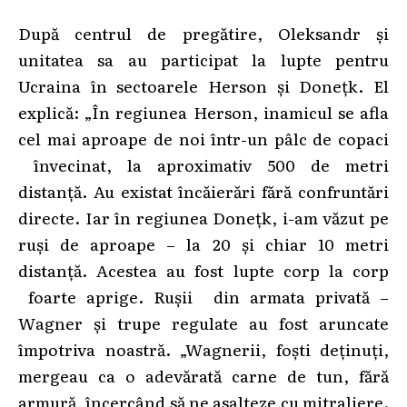
După centrul de pregătire, Oleksandr și
unitatea sa au participat la lupte pentru
Ucraina în sectoarele Herson și Donețk. El
explică: „În regiunea Herson, inamicul se afla
cel mai aproape de noi într-un pâlc de copaci
învecinat, la aproximativ 500 de metri
distanță. Au existat încăierări fără confruntări
directe. Iar în regiunea Donețk, i-am văzut pe
ruși de aproape – la 20 și chiar 10 metri
distanță. Acestea au fost lupte corp la corp
foarte aprige. Rușii din armata privată –
Wagner și trupe regulate au fost aruncate
împotriva noastră. „Wagnerii, foști deținuți,
mergeau ca o adevărată carne de tun, fără
armură, încercând să ne asalteze cu mitraliere.