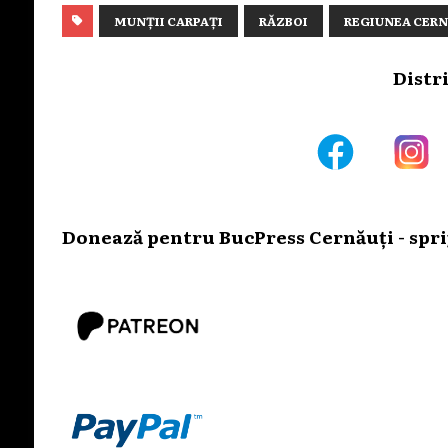
MUNȚII CARPAȚI
RĂZBOI
REGIUNEA CERN
Distr
Donează pentru BucPress Cernăuți - sprij