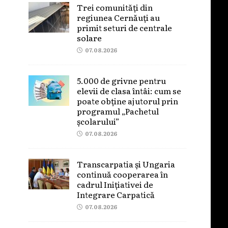
Trei comunități din
regiunea Cernăuți au
primit seturi de centrale
solare
07.08.2026
5.000 de grivne pentru
elevii de clasa întâi: cum se
poate obține ajutorul prin
programul „Pachetul
școlarului”
07.08.2026
Transcarpatia și Ungaria
continuă cooperarea în
cadrul Inițiativei de
Integrare Carpatică
07.08.2026