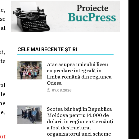
ne,
se
al
CELE MAI RECENTE ȘTIRI
ui,
te
Atac asupra unicului liceu
cu predare integrală în
limba română din regiunea
Odesa
gal
07.08.2026
ile
one
Scotea bărbați în Republica
e,
Moldova pentru 14.000 de
dolari: în regiunea Cernăuți
a fost destructurat
organizatorul unei scheme
uț