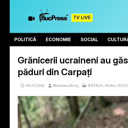
TV LIVE
POLITICĂ
ECONOMIE
SOCIAL
CULTUR
Grănicerii ucraineni au găs
păduri din Carpați
08.07.2025
Mariana Struț
RĂZBOI
,
Slider
,
SOCI