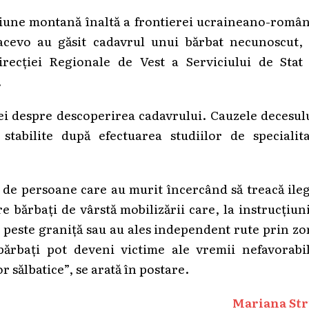
ecțiune montană înaltă a frontierei ucraineano-româ
acevo au găsit cadavrul unui bărbat necunoscut, 
ecției Regionale de Vest a Serviciului de Stat 
.
iei despre descoperirea cadavrului. Cauzele decesul
stabilite după efectuarea studiilor de specialita
r de persoane care au murit încercând să treacă ile
e bărbați de vârstă mobilizării care, la instrucțiun
e peste graniță sau au ales independent rute prin z
bărbați pot deveni victime ale vremii nefavorabil
r sălbatice”, se arată în postare.
Mariana Str