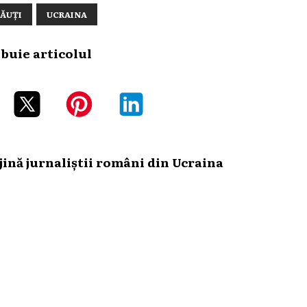
ĂUȚI
UCRAINA
ibuie articolul
ină jurnaliștii români din Ucraina