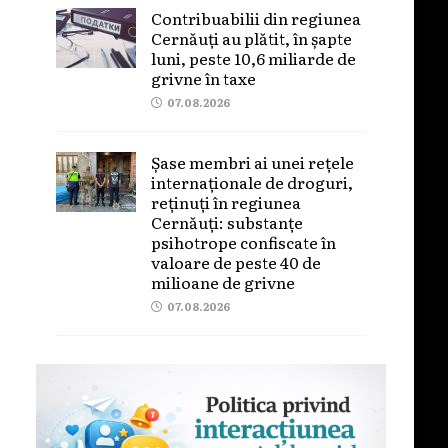
Contribuabilii din regiunea
Cernăuți au plătit, în șapte
luni, peste 10,6 miliarde de
grivne în taxe
07.08.2026
Șase membri ai unei rețele
internaționale de droguri,
reținuți în regiunea
Cernăuți: substanțe
psihotrope confiscate în
valoare de peste 40 de
milioane de grivne
07.08.2026