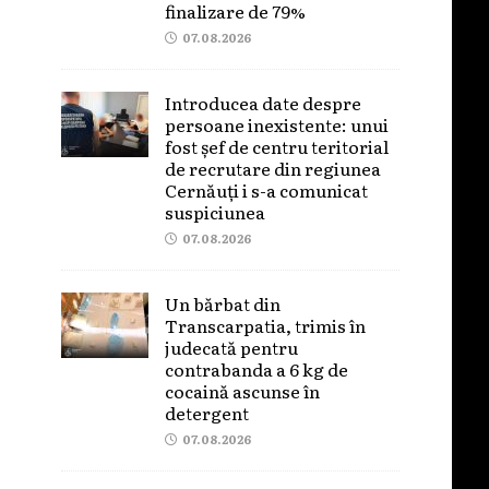
finalizare de 79%
07.08.2026
Introducea date despre
persoane inexistente: unui
fost șef de centru teritorial
de recrutare din regiunea
Cernăuți i s-a comunicat
suspiciunea
07.08.2026
Un bărbat din
Transcarpatia, trimis în
judecată pentru
contrabanda a 6 kg de
cocaină ascunse în
detergent
07.08.2026