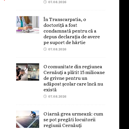
07.08.2026
În Transcarpatia, o
doctoriță a fost
condamnată pentru că a
depus declarația de avere
pe suport de hârtie
07.08.2026
O comunitate din regiunea
Cernăuți a plătit 15 milioane
de grivne pentru un
adăpost școlar care încă nu
există
07.08.2026
O iarnă grea urmează: cum
se pot pregăti locuitorii
regiunii Cernăuți