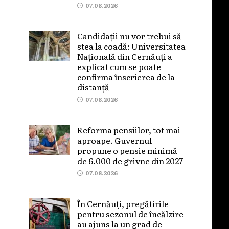
07.08.2026
Candidații nu vor trebui să
stea la coadă: Universitatea
Națională din Cernăuți a
explicat cum se poate
confirma înscrierea de la
distanță
07.08.2026
Reforma pensiilor, tot mai
aproape. Guvernul
propune o pensie minimă
de 6.000 de grivne din 2027
07.08.2026
În Cernăuți, pregătirile
pentru sezonul de încălzire
au ajuns la un grad de