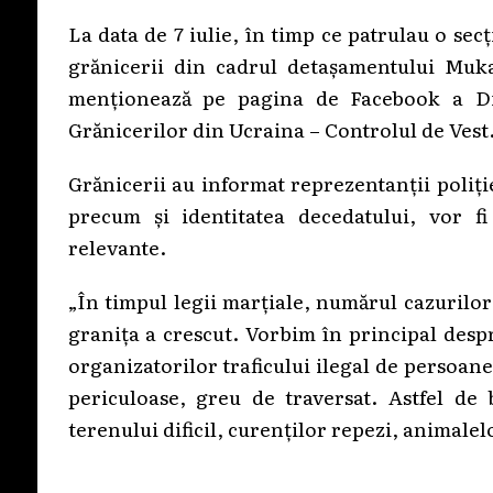
La data de 7 iulie, în timp ce patrulau o s
grănicerii din cadrul detașamentului Muk
menționează pe pagina de Facebook a Dir
Grănicerilor din Ucraina – Controlul de Vest
Grănicerii au informat reprezentanții poliț
precum și identitatea decedatului, vor fi 
relevante.
„În timpul legii marțiale, numărul cazurilo
granița a crescut. Vorbim în principal despr
organizatorilor traficului ilegal de persoan
periculoase, greu de traversat. Astfel de 
terenului dificil, curenților repezi, animalelo