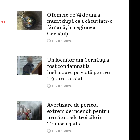
O femeie de 74 de ani a
murit după ce a căzut într-o
ru
fântână, în regiunea
Cernăuți
05.08.2026
Un locuitor din Cernăuți a
fost condamnat la
închisoare pe viață pentru
trădare de stat
05.08.2026
Avertizare de pericol
extrem de incendii pentru
următoarele trei zile în
Transcarpatia
05.08.2026