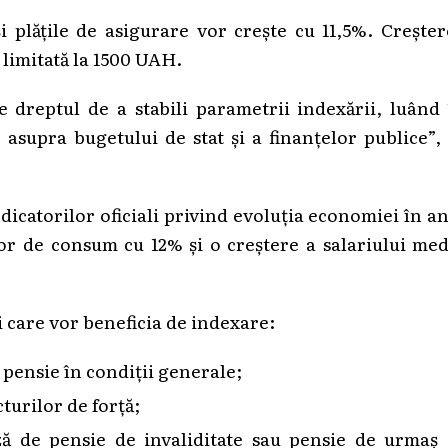
și plățile de asigurare vor crește cu 11,5%. Crește
 limitată la 1500 UAH.
re dreptul de a stabili parametrii indexării, luând
 asupra bugetului de stat și a finanțelor publice”,
dicatorilor oficiali privind evoluția economiei în a
or de consum cu 12% și o creștere a salariului me
 care vor beneficia de indexare:
pensie în condiții generale;
turilor de forță;
ă de pensie de invaliditate sau pensie de urmaș 