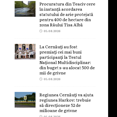
Procuratura din Teaciv cere
în instanță acordarea
statutului de arie protejată
pentru 400 de hectare din
zona Râului Tisa Albă
05.08.2026
La Cernăuți au fost
premiați cei mai buni
participanți la Testul
Național Multidisciplinar:
din buget s-au alocat 500 de
mii de grivne
05.08.2026
Regiunea Cernăuți va ajuta
regiunea Harkov: trebuie
să direcționeze 52 de
milioane de grivne
05.08.2026