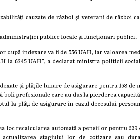
abilități cauzate de război și veterani de război c
 administrației publice locale și funcționari publici.
lor după indexare va fi de 556 UAH, iar valoarea me
H la 6345 UAH”, a declarat ministra politicii socia
dexate și plățile lunare de asigurare pentru 158 de 
 boli profesionale care au dus la pierderea capacită
tul la plăți de asigurare în cazul decesului persoa
vea loc recalcularea automată a pensiilor pentru 629
 actualizarea stagiului lor de cotizare sau dura