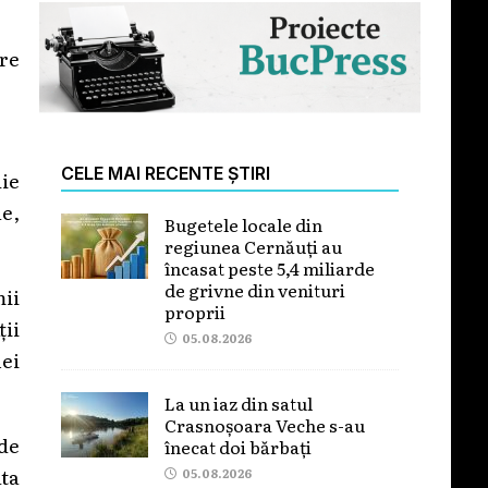
are
CELE MAI RECENTE ȘTIRI
die
le,
Bugetele locale din
regiunea Cernăuți au
încasat peste 5,4 miliarde
de grivne din venituri
mii
proprii
ții
05.08.2026
nei
La un iaz din satul
Crasnoșoara Veche s-au
 de
înecat doi bărbați
ta
05.08.2026