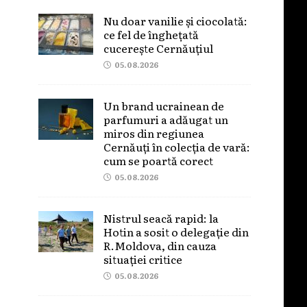
Nu doar vanilie și ciocolată:
ce fel de înghețată
cucerește Cernăuțiul
05.08.2026
Un brand ucrainean de
parfumuri a adăugat un
miros din regiunea
Cernăuți în colecția de vară:
cum se poartă corect
05.08.2026
Nistrul seacă rapid: la
Hotin a sosit o delegație din
R.Moldova, din cauza
situației critice
05.08.2026