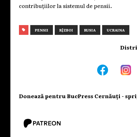
contribuțiilor la sistemul de pensii.
PENSII
R[ZBOI
RUSIA
UCRAINA
Distr
Donează pentru BucPress Cernăuți - sprij