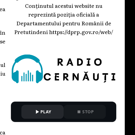
Conținutul acestui website nu
rea
reprezintă poziția oficială a
Departamentului pentru Românii de
Pretutindeni
https://dprp.gov.ro/web/
 în
 se
nul
diu
PLAY
STOP
ca