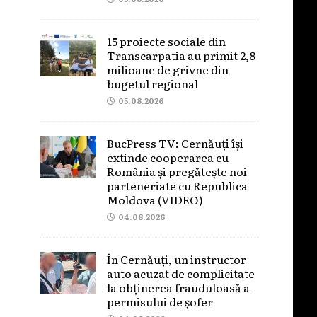
15 proiecte sociale din
Transcarpatia au primit 2,8
milioane de grivne din
bugetul regional
05.08.2026
BucPress TV: Cernăuți își
extinde cooperarea cu
România și pregătește noi
parteneriate cu Republica
Moldova (VIDEO)
04.08.2026
În Cernăuți, un instructor
auto acuzat de complicitate
la obținerea frauduloasă a
permisului de șofer