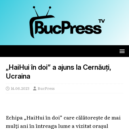
„HaiHui în doi” a ajuns la Cernăuți,
Ucraina
14.06.2023
BucPress
Echipa „HaiHui în doi” care călătorește de mai
mulți ani în întreaga lume a vizitat orașul