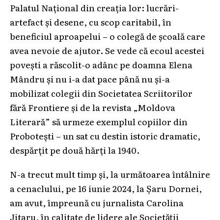
Palatul Național din creația lor: lucrări-
artefact și desene, cu scop caritabil, în
beneficiul aproapelui – o colegă de școală care
avea nevoie de ajutor. Se vede că ecoul acestei
povești a răscolit-o adânc pe doamna Elena
Mândru și nu i-a dat pace până nu și-a
mobilizat colegii din Societatea Scriitorilor
fără Frontiere și de la revista „Moldova
Literară” să urmeze exemplul copiilor din
Probotești – un sat cu destin istoric dramatic,
despărțit pe două hărți la 1940.
N-a trecut mult timp și, la următoarea întâlnire
a cenaclului, pe 16 iunie 2024, la Șaru Dornei,
am avut, împreună cu jurnalista Carolina
Jitaru, în calitate de lidere ale Societății