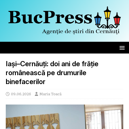
Iași–Cernăuți: doi ani de frăție
românească pe drumurile
binefacerilor
09.06.2026
Maria Toacă