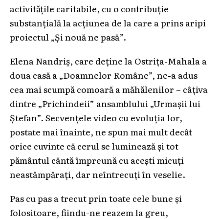
activitățile caritabile, cu o contribuție
substanțială la acțiunea de la care a prins aripi
proiectul „Și nouă ne pasă”.
Elena Nandriș, care deține la Ostrița-Mahala a
doua casă a „Doamnelor Române”, ne-a adus
cea mai scumpă comoară a măhălenilor – câțiva
dintre „Prichindeii” ansamblului „Urmașii lui
Ștefan”. Secvențele video cu evoluția lor,
postate mai înainte, ne spun mai mult decât
orice cuvinte că cerul se luminează și tot
pământul cântă împreună cu acești micuți
neastâmpărați, dar neîntrecuți în veselie.
Pas cu pas a trecut prin toate cele bune și
folositoare, fiindu-ne reazem la greu,