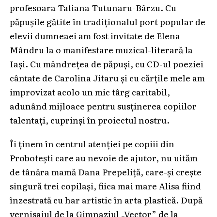
profesoara Tatiana Tutunaru-Bârzu. Cu
păpușile gătite în tradiționalul port popular de
elevii dumneaei am fost invitate de Elena
Mândru la o manifestare muzical-literară la
Iași. Cu mândrețea de păpuși, cu CD-ul poeziei
cântate de Carolina Jitaru și cu cărțile mele am
improvizat acolo un mic târg caritabil,
adunând mijloace pentru susținerea copiilor
talentați, cuprinși în proiectul nostru.
Îi ținem în centrul atenției pe copiii din
Probotești care au nevoie de ajutor, nu uităm
de tânăra mamă Dana Prepeliță, care-și crește
singură trei copilași, fiica mai mare Alisa fiind
înzestrată cu har artistic în arta plastică. După
vernisajul de la Gimnaziul „Vector” de la