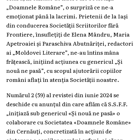
„Doamnele Române”, o surpriză ce ne-a
emoționat până la lacrimi. Prietenii de la Iași
din conducerea Societății Scriitorilor fără
Frontiere, însuflețiți de Elena Mândru, Maria
Apetroaiei și Paraschiva Abutnăriței, redactori
ai „Moldovei Literare”, ne-au întins mâna
frățească, inițiind acțiunea cu genericul „Și
nouă ne pasă”, cu scopul ajutorării copiilor
români aflați în atenția Societății noastre.
Numărul 2 (59) al revistei din iunie 2024 se
deschide cu anunțul din care aflăm că S.S.F.F.
„inițiază sub genericul «Și nouă ne pasă» o
colaborare cu Societatea «Doamnele Române»
din Cernăuți, concretizată în acțiuni de
ajutorare a copiilor români orfani, ai căror