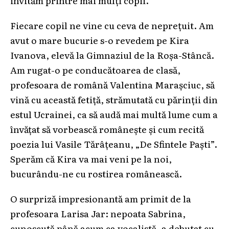
Fiecare copil ne vine cu ceva de neprețuit. Am
avut o mare bucurie s-o revedem pe Kira
Ivanova, elevă la Gimnaziul de la Roșa-Stâncă.
Am rugat-o pe conducătoarea de clasă,
profesoara de română Valentina Marașciuc, să
vină cu această fetiță, strămutată cu părinții din
estul Ucrainei, ca să audă mai multă lume cum a
învățat să vorbească românește și cum recită
poezia lui Vasile Tărâțeanu, „De Sfintele Paști”.
Sperăm că Kira va mai veni pe la noi,
bucurându-ne cu rostirea românească.
O surpriză impresionantă am primit de la
profesoara Larisa Jar: nepoata Sabrina,
cunoscută până acum ca vocalistă, a debutat cu