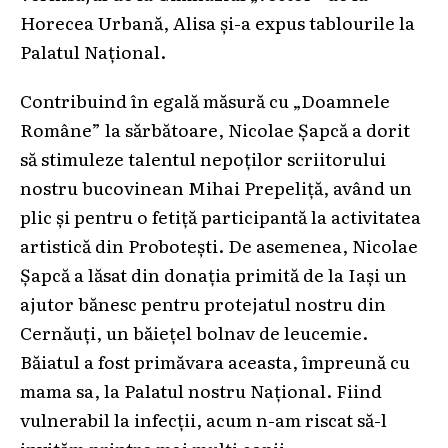
Horecea Urbană, Alisa și-a expus tablourile la
Palatul Național.
Contribuind în egală măsură cu „Doamnele
Române” la sărbătoare, Nicolae Șapcă a dorit
să stimuleze talentul nepoților scriitorului
nostru bucovinean Mihai Prepeliță, având un
plic și pentru o fetiță participantă la activitatea
artistică din Probotești. De asemenea, Nicolae
Șapcă a lăsat din donația primită de la Iași un
ajutor bănesc pentru protejatul nostru din
Cernăuți, un băiețel bolnav de leucemie.
Băiatul a fost primăvara aceasta, împreună cu
mama sa, la Palatul nostru Național. Fiind
vulnerabil la infecții, acum n-am riscat să-l
invităm printre mai mulți copii.