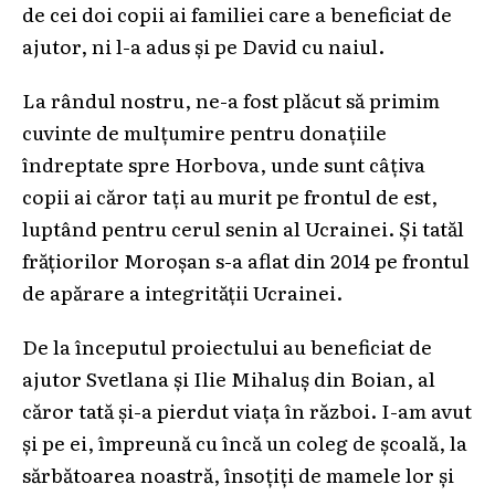
de cei doi copii ai familiei care a beneficiat de
ajutor, ni l-a adus și pe David cu naiul.
La rândul nostru, ne-a fost plăcut să primim
cuvinte de mulțumire pentru donațiile
îndreptate spre Horbova, unde sunt câțiva
copii ai căror tați au murit pe frontul de est,
luptând pentru cerul senin al Ucrainei. Și tatăl
frățiorilor Moroșan s-a aflat din 2014 pe frontul
de apărare a integrității Ucrainei.
De la începutul proiectului au beneficiat de
ajutor Svetlana și Ilie Mihaluș din Boian, al
căror tată și-a pierdut viața în război. I-am avut
și pe ei, împreună cu încă un coleg de școală, la
sărbătoarea noastră, însoțiți de mamele lor și