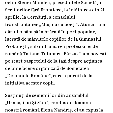
ochii Elenei Mândru, președintele Societății
Scriitorilor fără Frontiere, la întâlnirea din 21
aprilie, la Cernăuți, a cenaclului
transfrontalier „Mașina cu poeți”. Atunci i-am
dăruit o păpușă îmbrăcată în port popular,
lucrată de mânuțele copiilor de la Gimnaziul
Probotești, sub îndrumarea profesoarei de
română Tatiana Tutunaru-Bârzu. I-am povestit
pe scurt oaspetelui de la Iași despre acțiunea
de binefacere organizată de Societatea
„Doamnele Române”, care a pornit de la
inițiativa acestor copii.
Susținuți de semenii lor din ansamblul
„Urmașii lui Ștefan”, condus de doamna
noastră română Elena Nandriș, ei au expus la