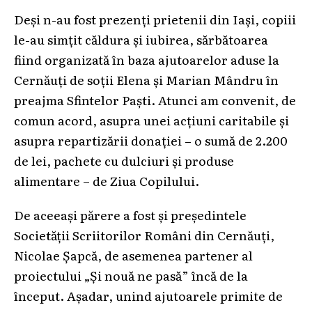
Deși n-au fost prezenți prietenii din Iași, copiii
le-au simțit căldura și iubirea, sărbătoarea
fiind organizată în baza ajutoarelor aduse la
Cernăuți de soții Elena și Marian Mândru în
preajma Sfintelor Paști. Atunci am convenit, de
comun acord, asupra unei acțiuni caritabile și
asupra repartizării donației – o sumă de 2.200
de lei, pachete cu dulciuri și produse
alimentare – de Ziua Copilului.
De aceeași părere a fost și președintele
Societății Scriitorilor Români din Cernăuți,
Nicolae Șapcă, de asemenea partener al
proiectului „Și nouă ne pasă” încă de la
început. Așadar, unind ajutoarele primite de