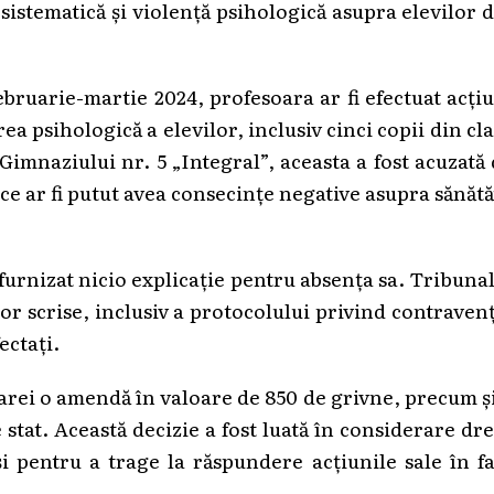
istematică și violență psihologică asupra elevilor 
ebruarie-martie 2024, profesoara ar fi efectuat acți
ea psihologică a elevilor, inclusiv cinci copii din cl
 Gimnaziului nr. 5 „Integral”, aceasta a fost acuzată
e ar fi putut avea consecințe negative asupra sănătă
 furnizat nicio explicație pentru absența sa. Tribuna
or scrise, inclusiv a protocolului privind contraven
ectați.
oarei o amendă în valoare de 850 de grivne, precum ș
 stat. Această decizie a fost luată în considerare dr
și pentru a trage la răspundere acțiunile sale în f