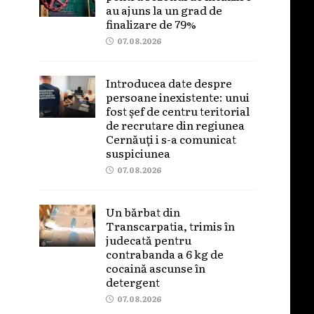
au ajuns la un grad de
finalizare de 79%
07.08.2026
Introducea date despre
persoane inexistente: unui
fost șef de centru teritorial
de recrutare din regiunea
Cernăuți i s-a comunicat
suspiciunea
07.08.2026
Un bărbat din
Transcarpatia, trimis în
judecată pentru
contrabanda a 6 kg de
cocaină ascunse în
detergent
07.08.2026