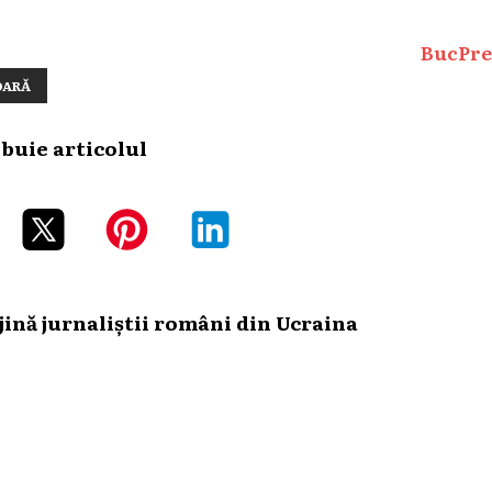
BucPre
OARĂ
ibuie articolul
ină jurnaliștii români din Ucraina