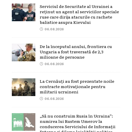
Serviciul de Securitate al Ucrainei a
reținut un agent al serviciilor speciale
ruse care dirija atacurile cu rachete
balistice asupra Kievului
06.08.2026
De la începutul anului, frontiera cu
Ungaria a fost traversată de 2,3
milioane de persoane
06.08.2026
La Cernăuți au fost prezentate noile
contracte motivaționale pentru
militarii ucraineni
06.08.2026
„Să nu construim Rusia în Ucraina”:
numirea lui Rustem Umerov la
conducerea Serviciului de Informații
Externe și dilema loialității politice