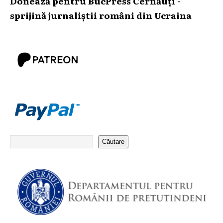
Donează pentru BucPress Cernăuți -
sprijină jurnaliștii români din Ucraina
Căutare