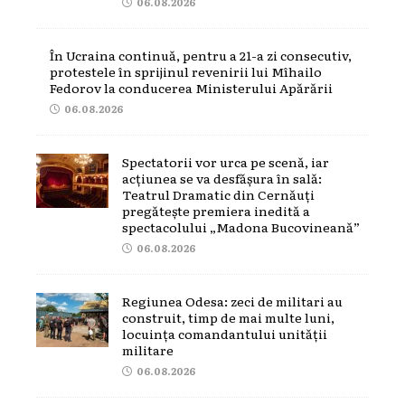
06.08.2026
În Ucraina continuă, pentru a 21-a zi consecutiv,
protestele în sprijinul revenirii lui Mîhailo
Fedorov la conducerea Ministerului Apărării
06.08.2026
Spectatorii vor urca pe scenă, iar
acțiunea se va desfășura în sală:
Teatrul Dramatic din Cernăuți
pregătește premiera inedită a
spectacolului „Madona Bucovineană”
06.08.2026
Regiunea Odesa: zeci de militari au
construit, timp de mai multe luni,
locuința comandantului unității
militare
06.08.2026