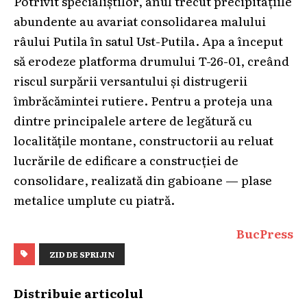
Potrivit specialiștilor, anul trecut precipitațiile
abundente au avariat consolidarea malului
râului Putila în satul Ust-Putila. Apa a început
să erodeze platforma drumului T-26-01, creând
riscul surpării versantului și distrugerii
îmbrăcămintei rutiere. Pentru a proteja una
dintre principalele artere de legătură cu
localitățile montane, constructorii au reluat
lucrările de edificare a construcției de
consolidare, realizată din gabioane — plase
metalice umplute cu piatră.
BucPress
ZID DE SPRIJIN
Distribuie articolul