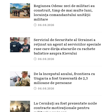
Regiunea Odesa: zeci de militari au
construit, timp de mai multe luni,
locuința comandantului unității
militare
06.08.2026
Serviciul de Securitate al Ucrainei a
reținut un agent al serviciilor speciale
ruse care dirija atacurile cu rachete
balistice asupra Kievului
06.08.2026
De la începutul anului, frontiera cu
Ungaria a fost traversată de 2,3
milioane de persoane
06.08.2026
La Cernăuți au fost prezentate noile
contracte motivaționale pentru
militarii ucraineni