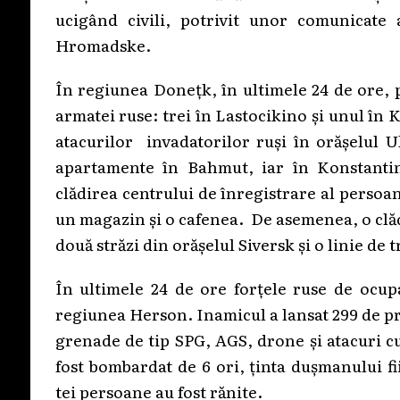
ucigând civili, potrivit unor comunicate 
Hromadske.
În regiunea Donețk, în ultimele 24 de ore, p
armatei ruse: trei în Lastocikino și unul în 
atacurilor invadatorilor ruși în orășelul U
apartamente în Bahmut, iar în Konstantino
clădirea centrului de înregistrare al persoane
un magazin și o cafenea. De asemenea, o clăd
două străzi din orășelul Siversk și o linie de
În ultimele 24 de ore forțele ruse de ocup
regiunea Herson. Inamicul a lansat 299 de pro
grenade de tip SPG, AGS, drone și atacuri c
fost bombardat de 6 ori, ținta dușmanului fii
tei persoane au fost rănite.