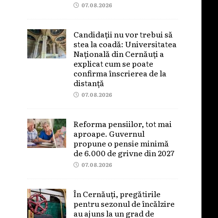
07.08.2026
Candidații nu vor trebui să
stea la coadă: Universitatea
Națională din Cernăuți a
explicat cum se poate
confirma înscrierea de la
distanță
07.08.2026
Reforma pensiilor, tot mai
aproape. Guvernul
propune o pensie minimă
de 6.000 de grivne din 2027
07.08.2026
În Cernăuți, pregătirile
pentru sezonul de încălzire
au ajuns la un grad de