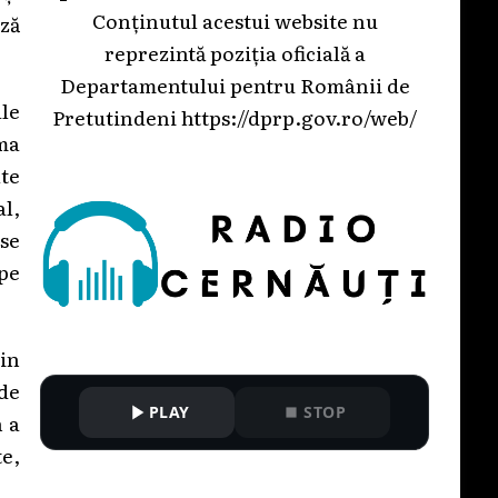
Conținutul acestui website nu
ză
reprezintă poziția oficială a
Departamentului pentru Românii de
ale
Pretutindeni
https://dprp.gov.ro/web/
rma
lte
l,
use
 pe
in
 de
PLAY
STOP
n a
te,