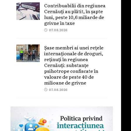
Contribuabilii din regiunea
Cernăuți au plătit, în șapte
luni, peste 10,6 miliarde de
grivne în taxe
07.08.2026
Șase membri ai unei rețele
internaționale de droguri,
reținuți în regiunea
Cernăuți: substanțe
psihotrope confiscate în
valoare de peste 40 de
milioane de grivne
07.08.2026