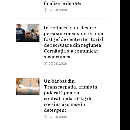
finalizare de 79%
07.08.2026
Introducea date despre
persoane inexistente: unui
fost șef de centru teritorial
de recrutare din regiunea
Cernăuți i s-a comunicat
suspiciunea
07.08.2026
Un bărbat din
Transcarpatia, trimis în
judecată pentru
contrabanda a 6 kg de
cocaină ascunse în
detergent
07.08.2026