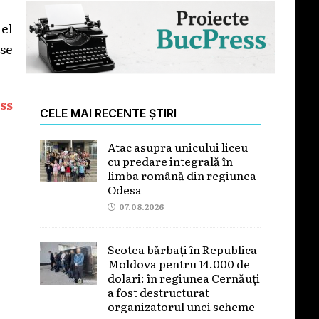
nel
se
ss
CELE MAI RECENTE ȘTIRI
Atac asupra unicului liceu
cu predare integrală în
limba română din regiunea
Odesa
07.08.2026
Scotea bărbați în Republica
Moldova pentru 14.000 de
dolari: în regiunea Cernăuți
a fost destructurat
organizatorul unei scheme