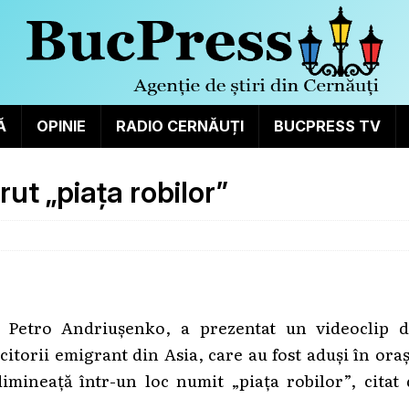
Ă
OPINIE
RADIO CERNĂUȚI
BUCPRESS TV
ut „piața robilor”
, Petro Andriușenko, a prezentat un videoclip d
citorii emigrant din Asia, care au fost aduși în ora
imineață într-un loc numit „piața robilor”, citat