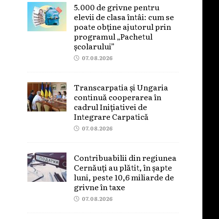
5.000 de grivne pentru
elevii de clasa întâi: cum se
poate obține ajutorul prin
programul „Pachetul
școlarului”
07.08.2026
Transcarpatia și Ungaria
continuă cooperarea în
cadrul Inițiativei de
Integrare Carpatică
07.08.2026
Contribuabilii din regiunea
Cernăuți au plătit, în șapte
luni, peste 10,6 miliarde de
grivne în taxe
07.08.2026