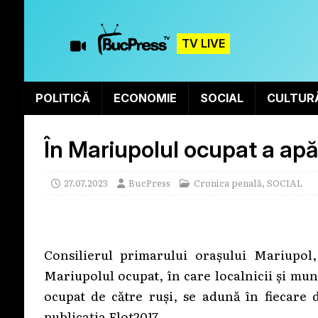
TV LIVE
POLITICĂ
ECONOMIE
SOCIAL
CULTUR
În Mariupolul ocupat a apăr
27.07.2023
BucPress
Cronica penală
,
SOCIAL
Consilierul primarului orașului Mariupol
Mariupolul ocupat, în care localnicii și mun
ocupat de către ruși, se adună în fiecare d
publicația Flot2017.