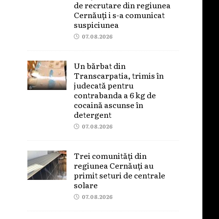
de recrutare din regiunea
Cernăuți i s-a comunicat
suspiciunea
07.08.2026
Un bărbat din
Transcarpatia, trimis în
judecată pentru
contrabanda a 6 kg de
cocaină ascunse în
detergent
07.08.2026
Trei comunități din
regiunea Cernăuți au
primit seturi de centrale
solare
07.08.2026