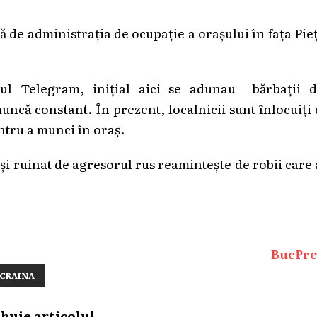
 de administrația de ocupație a orașului în fața Pie
lul Telegram, inițial aici se adunau bărbații d
ncă constant. În prezent, localnicii sunt înlocuiți
entru a munci în oraș.
și ruinat de agresorul rus reamintește de robii care
BucPre
CRAINA
ibuie articolul