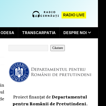
RADIO LIVE
ODESA
TRANSCARPATIA
DESPRE NOI
Căutare
in
șul
Proiect finanțat de
Departamentul
 de
pentru Românii de Pretutindeni
.