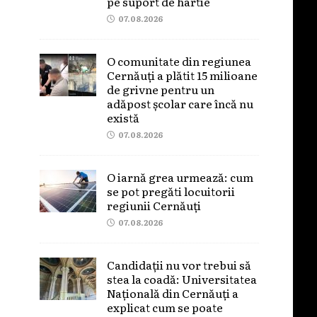
pe suport de hârtie
07.08.2026
O comunitate din regiunea
Cernăuți a plătit 15 milioane
de grivne pentru un
adăpost școlar care încă nu
există
07.08.2026
O iarnă grea urmează: cum
se pot pregăti locuitorii
regiunii Cernăuți
07.08.2026
Candidații nu vor trebui să
stea la coadă: Universitatea
Națională din Cernăuți a
explicat cum se poate