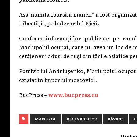
Așa-numita „bursă a muncii” a fost organizată
Libertății, pe bulevardul Păcii.
Conform informațiilor publicate pe cana
Mariupolul ocupat, care nu avea un loc de mu
cetățeneni aduși de ruși din țările asiatice p
Potrivit lui Andriușenko, Mariupolul ocupat 
existat în imperiul moscoviei.
BucPress –
www.bucpress.eu
MARIUPOL
PIAȚA ROBILOR
RĂZBOI
U
Distr