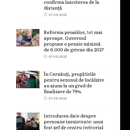
confirma înscrierea de la
distanță
07.08.2026
Reforma pensiilor, tot mai
aproape. Guvernul
propune o pensie minimă
de 6.000 de grivne din 2027
07.08.2026
În Cernăuți, pregătirile
pentru sezonul de încălzire
au ajuns la un grad de
finalizare de 79%
07.08.2026
Introducea date despre
persoane inexistente: unui
fost șef de centru teritorial