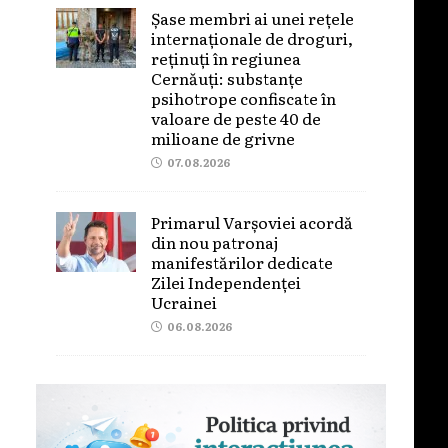
Șase membri ai unei rețele
internaționale de droguri,
reținuți în regiunea
Cernăuți: substanțe
psihotrope confiscate în
valoare de peste 40 de
milioane de grivne
07.08.2026
Primarul Varșoviei acordă
din nou patronaj
manifestărilor dedicate
Zilei Independenței
Ucrainei
06.08.2026