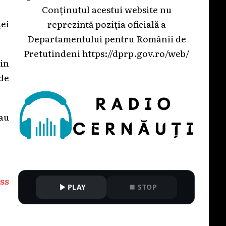
Conținutul acestui website nu
ței
reprezintă poziția oficială a
Departamentului pentru Românii de
Pretutindeni
https://dprp.gov.ro/web/
in
 de
 au
ss
PLAY
STOP