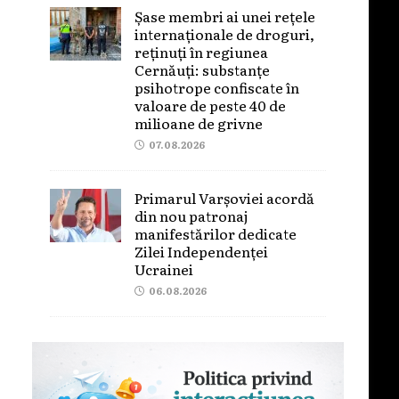
Șase membri ai unei rețele
internaționale de droguri,
reținuți în regiunea
Cernăuți: substanțe
psihotrope confiscate în
valoare de peste 40 de
milioane de grivne
07.08.2026
Primarul Varșoviei acordă
din nou patronaj
manifestărilor dedicate
Zilei Independenței
Ucrainei
06.08.2026