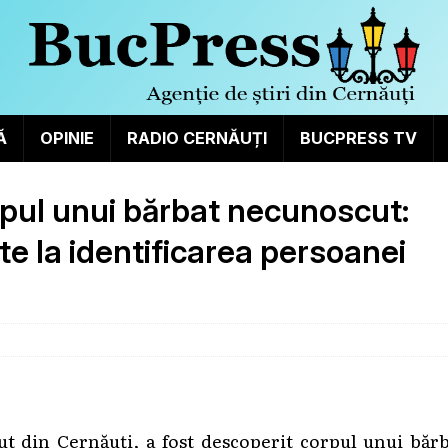
Ă
OPINIE
RADIO CERNĂUȚI
BUCPRESS TV
orpul unui bărbat necunoscut:
ute la identificarea persoanei
rut din Cernăuți, a fost descoperit corpul unui băr