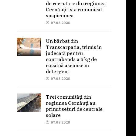
de recrutare din regiunea
Cernăuți i s-a comunicat
suspiciunea
07.08.2026
Un bărbat din
Transcarpatia, trimis în
judecată pentru
contrabanda a 6 kg de
cocaină ascunse în
detergent
07.08.2026
Trei comunități din
regiunea Cernăuți au
primit seturi de centrale
solare
07.08.2026