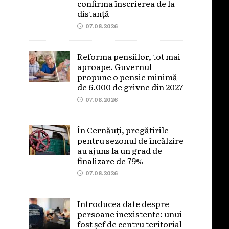
confirma înscrierea de la
distanță
07.08.2026
Reforma pensiilor, tot mai
aproape. Guvernul
propune o pensie minimă
de 6.000 de grivne din 2027
07.08.2026
În Cernăuți, pregătirile
pentru sezonul de încălzire
au ajuns la un grad de
finalizare de 79%
07.08.2026
Introducea date despre
persoane inexistente: unui
fost șef de centru teritorial