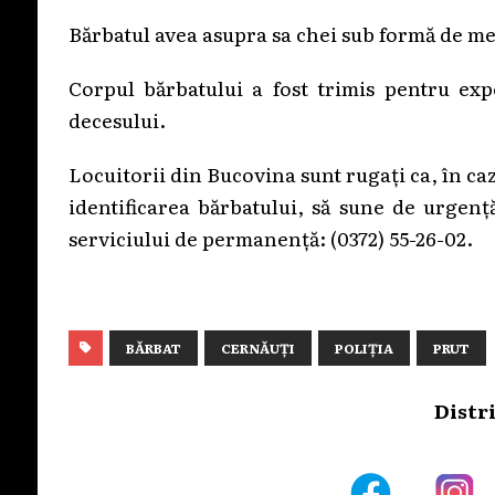
Bărbatul avea asupra sa chei sub formă de me
Corpul bărbatului a fost trimis pentru exp
decesului.
Locuitorii din Bucovina sunt rugați ca, în caz
identificarea bărbatului, să sune de urgenț
serviciului de permanență: (0372) 55-26-02.
BĂRBAT
CERNĂUȚI
POLIȚIA
PRUT
Distr