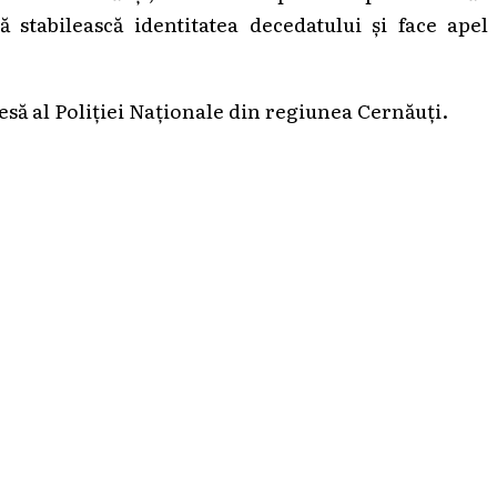
 stabilească identitatea decedatului și face apel
esă al Poliției Naționale din regiunea Cernăuți.