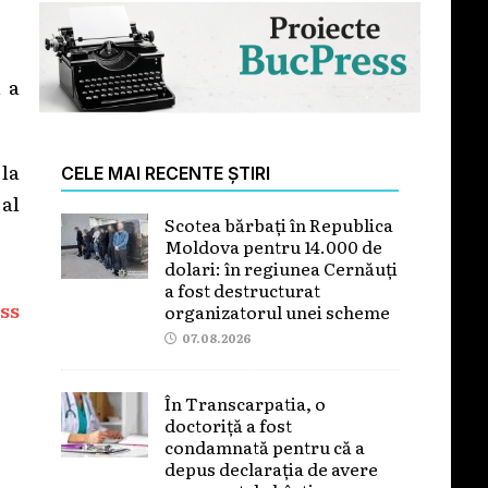
 a
 la
CELE MAI RECENTE ȘTIRI
 al
Scotea bărbați în Republica
Moldova pentru 14.000 de
dolari: în regiunea Cernăuți
a fost destructurat
ss
organizatorul unei scheme
07.08.2026
În Transcarpatia, o
doctoriță a fost
condamnată pentru că a
depus declarația de avere