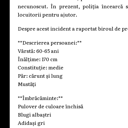
necunoscut. În prezent, poliția încearcă să
locuitorii pentru ajutor.
Despre acest incident a raportat biroul de pr
**Descrierea persoanei:**
Vârstă: 60-65 ani
Înălțime: 170 cm
Constituție: medie
Păr: cărunt și lung
Mustăți
**Îmbrăcăminte:**
Pulover de culoare închisă
Blugi albaștri
Adidași gri