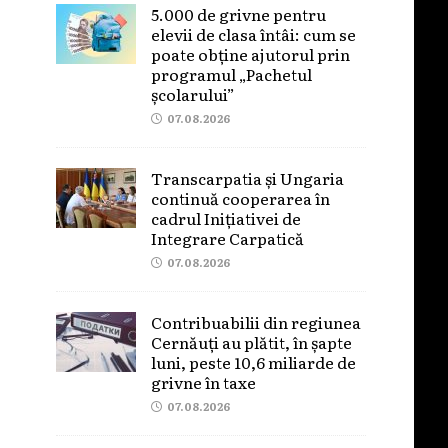
5.000 de grivne pentru
elevii de clasa întâi: cum se
poate obține ajutorul prin
programul „Pachetul
școlarului”
07.08.2026
Transcarpatia și Ungaria
continuă cooperarea în
cadrul Inițiativei de
Integrare Carpatică
07.08.2026
Contribuabilii din regiunea
Cernăuți au plătit, în șapte
luni, peste 10,6 miliarde de
grivne în taxe
07.08.2026