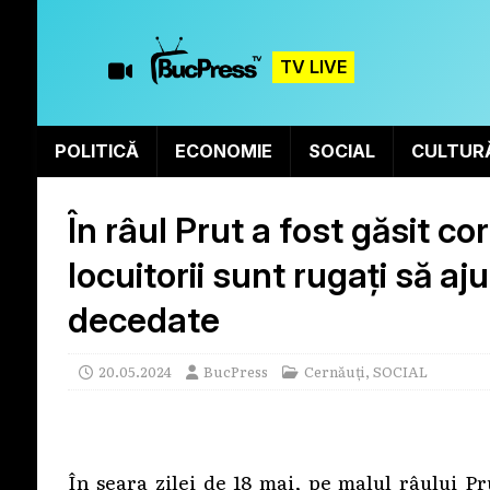
TV LIVE
POLITICĂ
ECONOMIE
SOCIAL
CULTUR
În râul Prut a fost găsit c
locuitorii sunt rugați să aj
decedate
20.05.2024
BucPress
Cernăuți
,
SOCIAL
În seara zilei de 18 mai, pe malul râului P