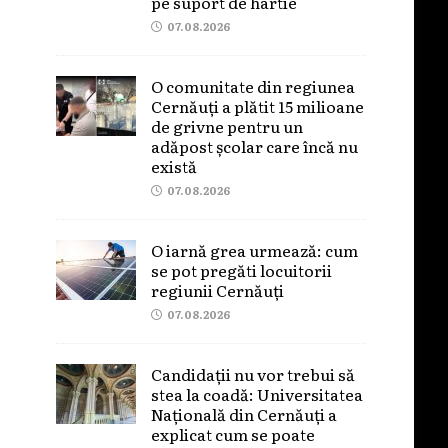
pe suport de hârtie
07.08.2026
O comunitate din regiunea
Cernăuți a plătit 15 milioane
de grivne pentru un
adăpost școlar care încă nu
există
07.08.2026
O iarnă grea urmează: cum
se pot pregăti locuitorii
regiunii Cernăuți
07.08.2026
Candidații nu vor trebui să
stea la coadă: Universitatea
Națională din Cernăuți a
explicat cum se poate