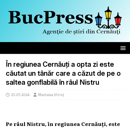
În regiunea Cernăuți a opta zi este
căutat un tânăr care a căzut de pe o
saltea gonflabilă în râul Nistru
23.07.2024
Mariana Struț
Pe râul Nistru, în regiunea Cernăuți, este