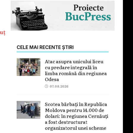
uț
CELE MAI RECENTE ȘTIRI
Atac asupra unicului liceu
cu predare integrală în
limba română din regiunea
Odesa
07.08.2026
Scotea bărbați în Republica
Moldova pentru 14.000 de
dolari: în regiunea Cernăuți
a fost destructurat
organizatorul unei scheme