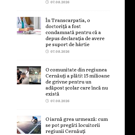
07.08.2026
În Transcarpatia, o
doctoriță a fost
condamnată pentru că a
depus declarația de avere
pe suport de hârtie
07.08.2026
O comunitate din regiunea
Cernăuți a plătit 15 milioane
de grivne pentru un
adăpost școlar care încă nu
există
07.08.2026
O iarnă grea urmează: cum
se pot pregăti locuitorii
regiunii Cernăuți