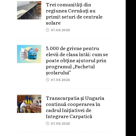
Trei comunități din
regiunea Cernăuți au
primit seturi de centrale
solare
07.08.2026
5.000 de grivne pentru
elevii de clasa întâi: cum se
poate obține ajutorul prin
programul „Pachetul
școlarului”
07.08.2026
Transcarpatia și Ungaria
continuă cooperarea în
cadrul Inițiativei de
Integrare Carpatică
07.08.2026