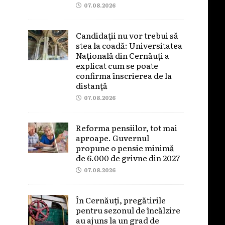
07.08.2026
Candidații nu vor trebui să
stea la coadă: Universitatea
Națională din Cernăuți a
explicat cum se poate
confirma înscrierea de la
distanță
07.08.2026
Reforma pensiilor, tot mai
aproape. Guvernul
propune o pensie minimă
de 6.000 de grivne din 2027
07.08.2026
În Cernăuți, pregătirile
pentru sezonul de încălzire
au ajuns la un grad de