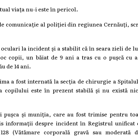
ual viața nu-i este în pericol.
e comunicație al poliției din regiunea Cernăuți, sc
oculari la incident și a stabilit că în seara zieli de l
oc copii, un băiat de 9 ani a tras cu o pușcă cu 
ău de 14 ani.
ma a fost internată la secția de chirurgie a Spitalu
a copilului este în prezent stabilă și nu există ni
ui pușca și muniția, care au fost trimise pentru to
is informații despre incident în Registrul unificat
t. 128 (Vătămare corporală gravă sau moderată d