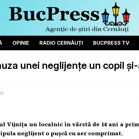
Ă
OPINIE
RADIO CERNĂUȚI
BUCPRESS TV
uza unei neglijențe un copil și
AL
ul Vijnița un localnic în vârstă de 14 ani a prim
ipula neglijent o pușcă cu aer comprimat.