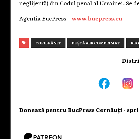
neglijentă) din Codul penal al Ucrainei. Se d
Agenția BucPress –
www.bucpress.eu
COPIL RĂNIT
PUȘCĂ AER COMPRIMAT
REG
Distr
Donează pentru BucPress Cernăuți - sprij