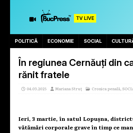
TV LIVE
POLITICĂ
ECONOMIE
SOCIAL
CULTUR
În regiunea Cernăuți din ca
rănit fratele
04.03.2025
Mariana Struț
Cronica penală
,
SOCI
Ieri, 3 martie, în satul Lopușna, district
vătămări corporale grave în timp ce man