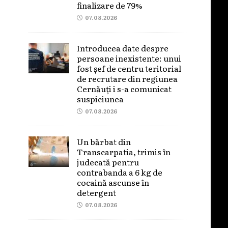
finalizare de 79%
07.08.2026
Introducea date despre
persoane inexistente: unui
fost șef de centru teritorial
de recrutare din regiunea
Cernăuți i s-a comunicat
suspiciunea
07.08.2026
Un bărbat din
Transcarpatia, trimis în
judecată pentru
contrabanda a 6 kg de
cocaină ascunse în
detergent
07.08.2026