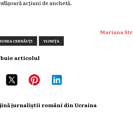
esfășoară acțiuni de anchetă.
Mariana Str
IUNEA CERNĂUȚI
VIJNIȚA
ibuie articolul
ină jurnaliștii români din Ucraina