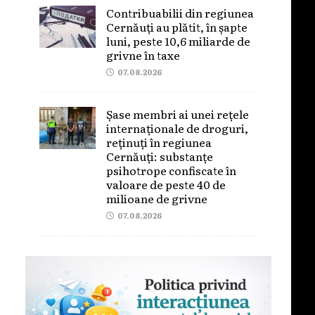
Contribuabilii din regiunea
Cernăuți au plătit, în șapte
luni, peste 10,6 miliarde de
grivne în taxe
07.08.2026
Șase membri ai unei rețele
internaționale de droguri,
reținuți în regiunea
Cernăuți: substanțe
psihotrope confiscate în
valoare de peste 40 de
milioane de grivne
07.08.2026