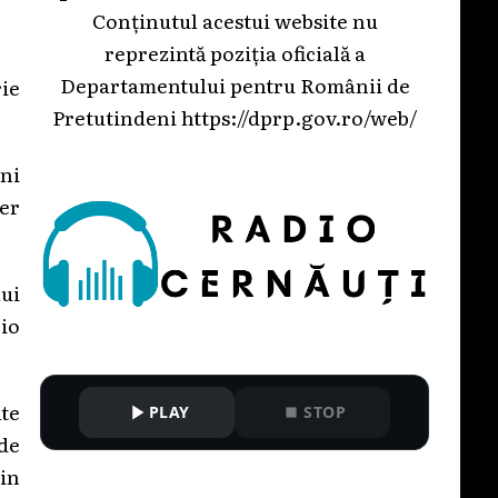
Conținutul acestui website nu
reprezintă poziția oficială a
Departamentului pentru Românii de
rie
Pretutindeni
https://dprp.gov.ro/web/
uni
aer
lui
cio
ate
PLAY
STOP
 de
in