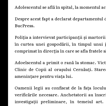
Adolescentul se află în spital, la momentul act
Despre acest fapt a declarat departamentul d
BucPress.
Poliția a intervievat participanții și martorii 
în curtea unei gospodării, în timpul unui j
comprimat în direcția în care se afla fratele s
Adoelscentul a primit o rană la stomac. Victi
Clinic de Copii al orașului Cernăuți. Stare
amenințare pentru viața lui.
Oamenii legii au confiscat de la fața locul
verificările necesare. Anchetatorii au înscr
investigații preliminare, în temeiul ar