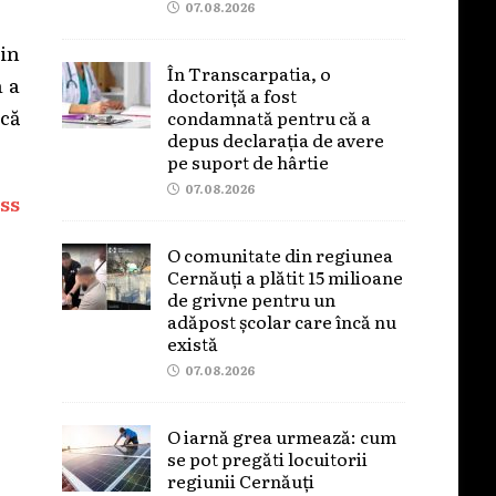
07.08.2026
din
În Transcarpatia, o
a a
doctoriță a fost
că
condamnată pentru că a
depus declarația de avere
pe suport de hârtie
07.08.2026
ss
O comunitate din regiunea
Cernăuți a plătit 15 milioane
de grivne pentru un
adăpost școlar care încă nu
există
07.08.2026
O iarnă grea urmează: cum
se pot pregăti locuitorii
regiunii Cernăuți