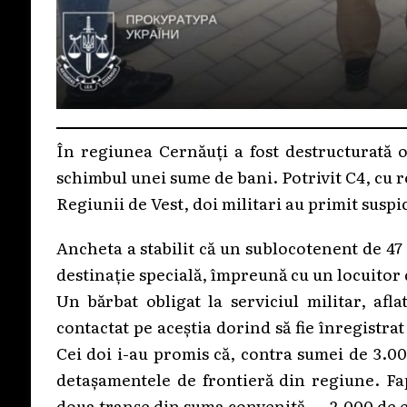
În regiunea Cernăuți a fost destructurată o
schimbul unei sume de bani. Potrivit С4, cu r
Regiunii de Vest, doi militari au primit susp
Ancheta a stabilit că un sublocotenent de 47
destinație specială, împreună cu un locuitor
Un bărbat obligat la serviciul militar, afl
contactat pe aceștia dorind să fie înregistrat 
Cei doi i-au promis că, contra sumei de 3.000
detașamentele de frontieră din regiune. Fap
doua tranșe din suma convenită — 2.000 de 