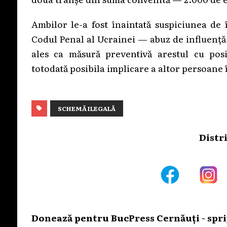
Ambilor le-a fost înaintată suspiciunea de 
Codul Penal al Ucrainei — abuz de influență 
ales ca măsură preventivă arestul cu posi
totodată posibila implicare a altor persoane
SCHEMĂ ILEGALĂ
Distr
Donează pentru BucPress Cernăuți - sprij