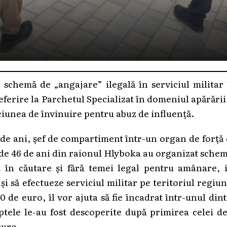
 schemă de „angajare” ilegală în serviciul militar
eferire la Parchetul Specializat în domeniul apărării
iciunea de învinuire pentru abuz de influență.
 de ani, șef de compartiment într-un organ de forță
 de 46 de ani din raionul Hlyboka au organizat sche
at în căutare și fără temei legal pentru amânare, 
și să efectueze serviciul militar pe teritoriul regiun
 de euro, îl vor ajuta să fie încadrat într-unul din
tele le-au fost descoperite după primirea celei d
euro.