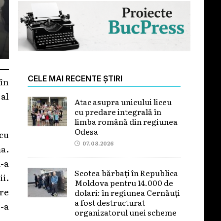
CELE MAI RECENTE ȘTIRI
 în
 al
Atac asupra unicului liceu
cu predare integrală în
limba română din regiunea
Odesa
 cu
07.08.2026
ma.
i-a
Scotea bărbați în Republica
ii.
Moldova pentru 14.000 de
tre
dolari: în regiunea Cernăuți
a fost destructurat
e-a
organizatorul unei scheme