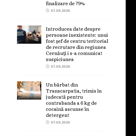
finalizare de 79%
07.08.2026
Introducea date despre
persoane inexistente: unui
fost șef de centru teritorial
de recrutare din regiunea
Cernăuți i s-a comunicat
suspiciunea
07.08.2026
Un bărbat din
Transcarpatia, trimis în
judecată pentru
contrabanda a 6 kg de
cocaină ascunse în
detergent
07.08.2026