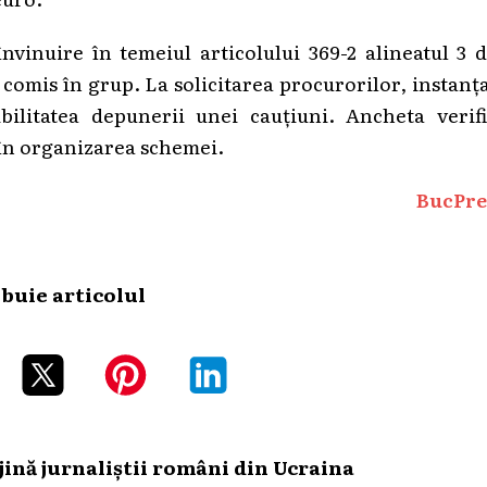
învinuire în temeiul articolului 369-2 alineatul 3 
comis în grup. La solicitarea procurorilor, instanț
bilitatea depunerii unei cauțiuni. Ancheta verifi
 în organizarea schemei.
BucPre
ibuie articolul
ină jurnaliștii români din Ucraina