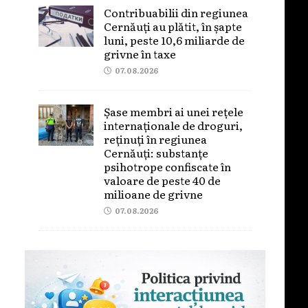
Contribuabilii din regiunea
Cernăuți au plătit, în șapte
luni, peste 10,6 miliarde de
grivne în taxe
07.08.2026
Șase membri ai unei rețele
internaționale de droguri,
reținuți în regiunea
Cernăuți: substanțe
psihotrope confiscate în
valoare de peste 40 de
milioane de grivne
07.08.2026