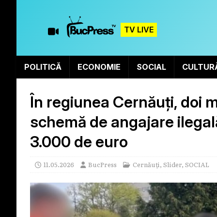
TV LIVE
POLITICĂ
ECONOMIE
SOCIAL
CULTUR
În regiunea Cernăuți, doi mi
schemă de angajare ilegală 
3.000 de euro
11.05.2026
BucPress
Cernăuți
,
Slider
,
SOCIAL