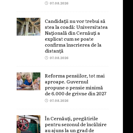
07.08.2026
Candidații nu vor trebui să
stea la coadă: Universitatea
Națională din Cernăuți a
explicat cum se poate
confirma înscrierea de la
distanță
07.08.2026
Reforma pensiilor, tot mai
aproape. Guvernul
propune o pensie minimă
de 6.000 de grivne din 2027
07.08.2026
În Cernăuți, pregătirile
pentru sezonul de încălzire
au ajuns la un grad de