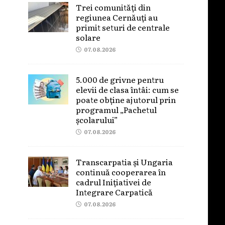
Trei comunități din
regiunea Cernăuți au
primit seturi de centrale
solare
07.08.2026
5.000 de grivne pentru
elevii de clasa întâi: cum se
poate obține ajutorul prin
programul „Pachetul
școlarului”
07.08.2026
Transcarpatia și Ungaria
continuă cooperarea în
cadrul Inițiativei de
Integrare Carpatică
07.08.2026