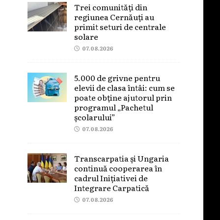
Trei comunități din
regiunea Cernăuți au
primit seturi de centrale
solare
07.08.2026
5.000 de grivne pentru
elevii de clasa întâi: cum se
poate obține ajutorul prin
programul „Pachetul
școlarului”
07.08.2026
Transcarpatia și Ungaria
continuă cooperarea în
cadrul Inițiativei de
Integrare Carpatică
07.08.2026