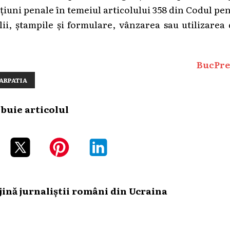
țiuni penale în temeiul articolului 358 din Codul pe
lii, ștampile și formulare, vânzarea sau utilizarea
BucPre
ARPATIA
ibuie articolul
ină jurnaliștii români din Ucraina