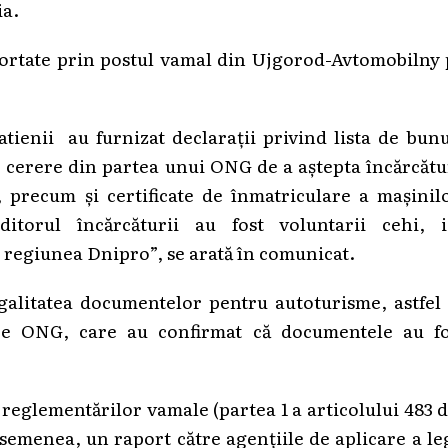
ia.
portate prin postul vamal din Ujgorod-Avtomobilny
atienii au furnizat declarații privind lista de bun
 cerere din partea unui ONG de a aștepta încărcăt
, precum și certificate de înmatriculare a mașinil
itorul încărcăturii au fost voluntarii cehi, i
n regiunea Dnipro”, se arată în comunicat.
legalitatea documentelor pentru autoturisme, astfel
ătre ONG, care au confirmat că documentele au fo
 reglementărilor vamale (partea 1 a articolului 483 
asemenea, un raport către agențiile de aplicare a le