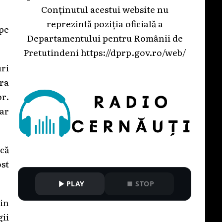
Conținutul acestui website nu
reprezintă poziția oficială a
 pe
Departamentului pentru Românii de
Pretutindeni
https://dprp.gov.ro/web/
uri
ura
or.
ar
 că
st
PLAY
STOP
din
gii