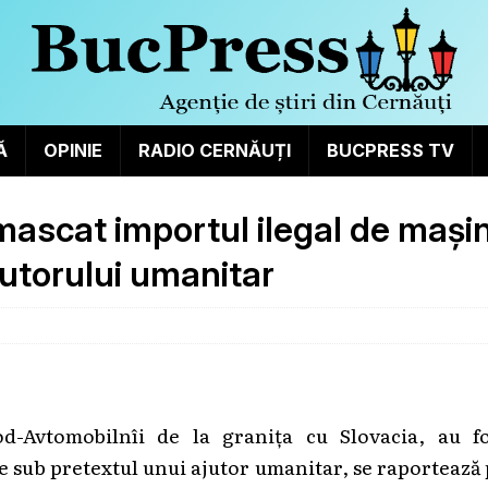
Ă
OPINIE
RADIO CERNĂUȚI
BUCPRESS TV
mascat importul ilegal de mașin
jutorului umanitar
d-Avtomobilnîi de la granița cu Slovacia, au fo
e sub pretextul unui ajutor umanitar, se raportează