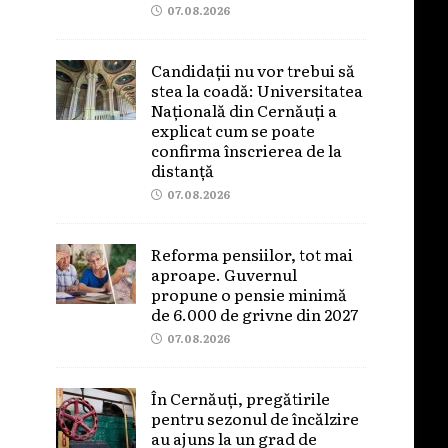
07.08.2026
Candidații nu vor trebui să
stea la coadă: Universitatea
Națională din Cernăuți a
explicat cum se poate
confirma înscrierea de la
distanță
07.08.2026
Reforma pensiilor, tot mai
aproape. Guvernul
propune o pensie minimă
de 6.000 de grivne din 2027
07.08.2026
În Cernăuți, pregătirile
pentru sezonul de încălzire
au ajuns la un grad de