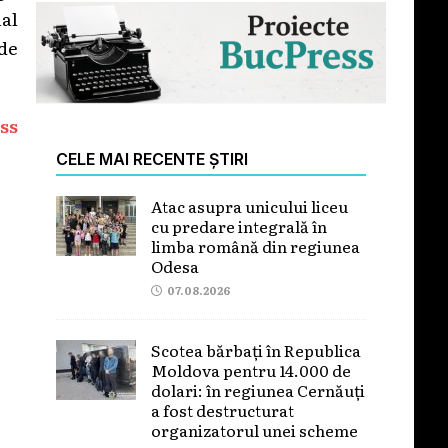
nal
 de
ss
CELE MAI RECENTE ȘTIRI
Atac asupra unicului liceu
cu predare integrală în
limba română din regiunea
Odesa
07.08.2026
Scotea bărbați în Republica
Moldova pentru 14.000 de
dolari: în regiunea Cernăuți
a fost destructurat
organizatorul unei scheme