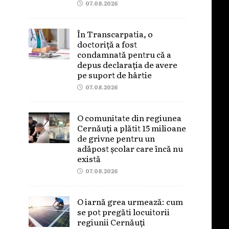
07.08.2026
În Transcarpatia, o
doctoriță a fost
condamnată pentru că a
depus declarația de avere
pe suport de hârtie
07.08.2026
O comunitate din regiunea
Cernăuți a plătit 15 milioane
de grivne pentru un
adăpost școlar care încă nu
există
07.08.2026
O iarnă grea urmează: cum
se pot pregăti locuitorii
regiunii Cernăuți