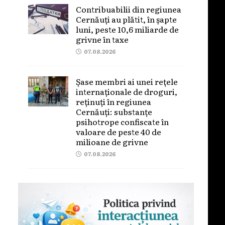
Contribuabilii din regiunea
Cernăuți au plătit, în șapte
luni, peste 10,6 miliarde de
grivne în taxe
07.08.2026
Șase membri ai unei rețele
internaționale de droguri,
reținuți în regiunea
Cernăuți: substanțe
psihotrope confiscate în
valoare de peste 40 de
milioane de grivne
07.08.2026