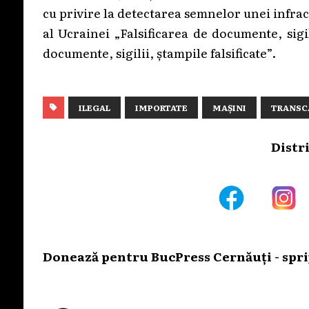
cu privire la detectarea semnelor unei infrac
al Ucrainei „Falsificarea de documente, sigi
documente, sigilii, ștampile falsificate”.
ILEGAL
IMPORTATE
MAȘINI
TRANSC
Distr
Donează pentru BucPress Cernăuți - sprij