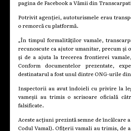
pagina de Facebook a Vămii din Transcarpat
Potrivit agenției, autoturismele erau trans
o remorcă cu platformă.
„În timpul formalităților vamale, transcarp
recunoscute ca ajutor umanitar, precum și o
și de a ajuta la trecerea frontierei vamale
Conform documentelor prezentate, exped
destinatarul a fost unul dintre ONG-urile di
Inspectorii au avut îndoieli cu privire la 
vameșii au trimis o scrisoare oficială c
falsificate.
Aceste acțiuni prezintă semne de încălcare a
Codul Vamal). Ofițerii vamali au trimis, de 