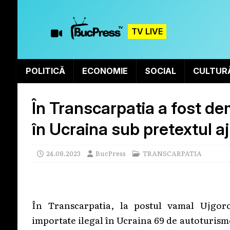
TV LIVE
POLITICĂ
ECONOMIE
SOCIAL
CULTUR
În Transcarpatia a fost de
în Ucraina sub pretextul a
24.08.2023
BucPress
TRANSCARPATIA
În Transcarpatia, la postul vamal Ujgoro
importate ilegal în Ucraina 69 de autoturism