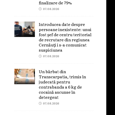
finalizare de 79%
07.08.2026
Introducea date despre
persoane inexistente: unui
fost șef de centru teritorial
de recrutare din regiunea
Cernăuți i s-a comunicat
suspiciunea
07.08.2026
Un bărbat din
Transcarpatia, trimis în
judecată pentru
contrabanda a 6 kg de
cocaină ascunse în
detergent
07.08.2026