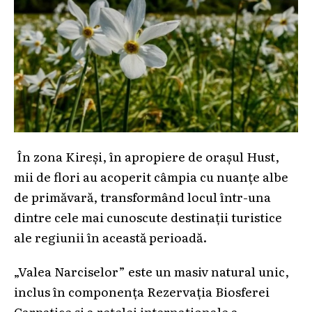
În zona Kireși, în apropiere de orașul Hust,
mii de flori au acoperit câmpia cu nuanțe albe
de primăvară, transformând locul într-una
dintre cele mai cunoscute destinații turistice
ale regiunii în această perioadă.
„Valea Narciselor” este un masiv natural unic,
inclus în componența Rezervația Biosferei
Carpatice și a rețelei internaționale a