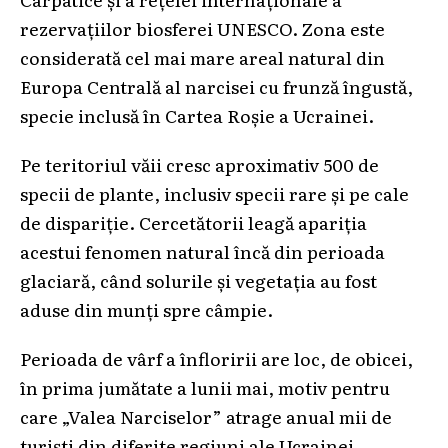
rezervațiilor biosferei UNESCO. Zona este
considerată cel mai mare areal natural din
Europa Centrală al narcisei cu frunză îngustă,
specie inclusă în Cartea Roșie a Ucrainei.
Pe teritoriul văii cresc aproximativ 500 de
specii de plante, inclusiv specii rare și pe cale
de dispariție. Cercetătorii leagă apariția
acestui fenomen natural încă din perioada
glaciară, când solurile și vegetația au fost
aduse din munți spre câmpie.
Perioada de vârf a înfloririi are loc, de obicei,
în prima jumătate a lunii mai, motiv pentru
care „Valea Narciselor” atrage anual mii de
turiști din diferite regiuni ale Ucrainei.