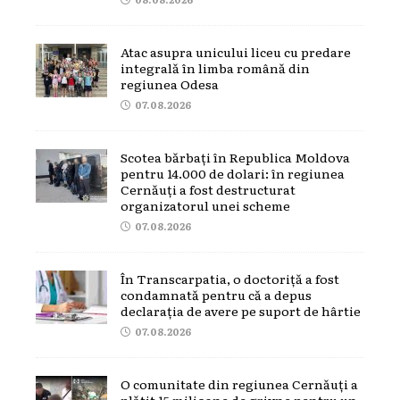
Atac asupra unicului liceu cu predare
integrală în limba română din
regiunea Odesa
07.08.2026
Scotea bărbați în Republica Moldova
pentru 14.000 de dolari: în regiunea
Cernăuți a fost destructurat
organizatorul unei scheme
07.08.2026
În Transcarpatia, o doctoriță a fost
condamnată pentru că a depus
declarația de avere pe suport de hârtie
07.08.2026
O comunitate din regiunea Cernăuți a
plătit 15 milioane de grivne pentru un