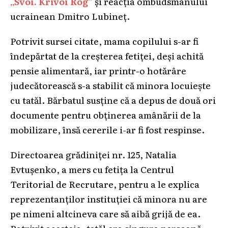
„Svoi. Krivoi Rog”
și reacția ombudsmanului
ucrainean Dmitro Lubineț.
Potrivit sursei citate, mama copilului s-ar fi
îndepărtat de la creșterea fetiței, deși achită
pensie alimentară, iar printr-o hotărâre
judecătorească s-a stabilit că minora locuiește
cu tatăl. Bărbatul susține că a depus de două ori
documente pentru obținerea amânării de la
mobilizare, însă cererile i-ar fi fost respinse.
Directoarea grădiniței nr. 125, Natalia
Evtușenko, a mers cu fetița la Centrul
Teritorial de Recrutare, pentru a le explica
reprezentanților instituției că minora nu are
pe nimeni altcineva care să aibă grijă de ea.
Potrivit acesteia, tatăl era singura persoană