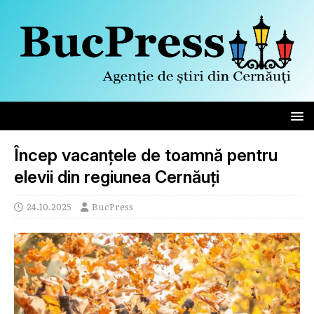
Încep vacanțele de toamnă pentru
elevii din regiunea Cernăuți
24.10.2025
BucPress