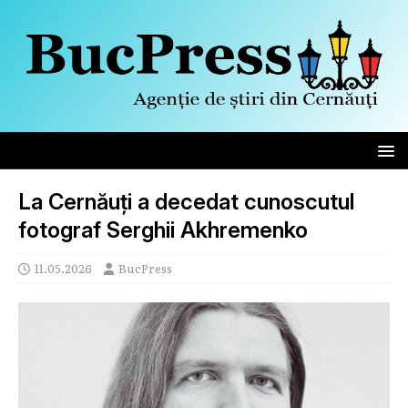
La Cernăuți a decedat cunoscutul
fotograf Serghii Akhremenko
11.05.2026
BucPress